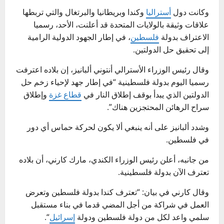
وكانت دول
أستراليا
وكندا وبريطانيا والبرتغال والتي تربطها
علاقات وثيقة بالولايات المتحدة قد أعلنت، الأحد، رسميا
الاعتراف بدولة
فلسطين
، في إطار الجهود الدولية الرامية
إلى تحقيق حل الدولتين.
وقال رئيس الوزراء الأسترالي أنتوني ألبانيز، إن بلاده اعترفت
رسميا اليوم بدولة فلسطينية “في إطار جهد لإحياء زخم حل
الدولتين الذي يبدأ بوقف إطلاق النار في
قطاع غزة
وإطلاق
سراح الرهائن المحتجزين هناك”.
وشدد ألبانيز على أنه ينبغي ألا يكون لحركة حماس أي دور
في فلسطين.
من جانبه، أعلن رئيس الوزراء الكندي، مارك كارني، أن بلاده
تعترف الآن بدولة فلسطينية.
وقال كارني في بيان: “تعترف كندا بدولة فلسطين وتعرض
العمل في شراكة من أجل المضي قدما في بناء مستقبل
سلمي واعد لكل من دولة فلسطين ودولة
إسرائيل
“.