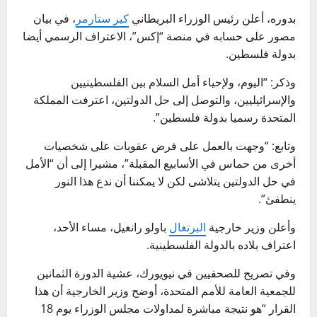
بدوره، أعلن رئيس الوزراء البريطاني
كير ستارمر
، في بيان
مصور على حسابه في منصة “إكس”، الاعتراف الرسمي أيضا
بدولة فلسطين.
وذكر: “اليوم، ولإحياء أمل السلام بين الفلسطينيين
والإسرائيليين، والتوصل إلى حل الدولتين، اعترفت المملكة
المتحدة رسميا بدولة فلسطين”.
وتابع: “وجهت بالعمل على فرض عقوبات على شخصيات
أخرى من حماس في الأسابيع المقبلة”، مشيرا إلى أن “الأمل
في حل الدولتين يتلاشى لكن لا يمكننا أن ندع هذا النور
ينطفئ”.
وأعلن وزير خارجية
البرتغال
باولو رانغيل، مساء الأحد،
اعتراف بلاده بالدولة الفلسطينية.
وفي تصريح للصحفيين في نيويورك، عشية الدورة الثمانين
للجمعية العامة للأمم المتحدة، أوضح وزير الخارجية أن هذا
القرار “هو نتيجة مباشرة لمداولات مجلس الوزراء يوم 18