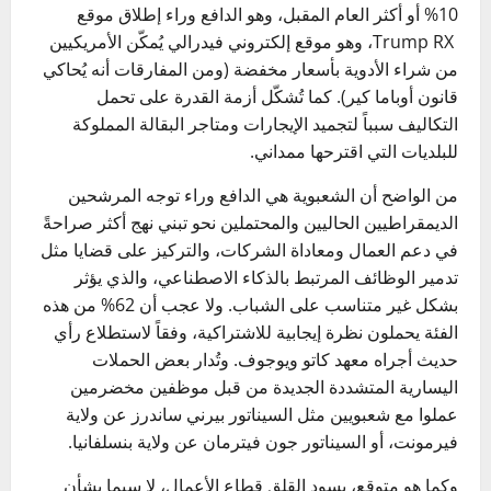
10% أو أكثر العام المقبل، وهو الدافع وراء إطلاق موقع
Trump RX، وهو موقع إلكتروني فيدرالي يُمكّن الأمريكيين
من شراء الأدوية بأسعار مخفضة (ومن المفارقات أنه يُحاكي
قانون أوباما كير). كما تُشكّل أزمة القدرة على تحمل
التكاليف سبباً لتجميد الإيجارات ومتاجر البقالة المملوكة
للبلديات التي اقترحها ممداني.
من الواضح أن الشعبوية هي الدافع وراء توجه المرشحين
الديمقراطيين الحاليين والمحتملين نحو تبني نهج أكثر صراحةً
في دعم العمال ومعاداة الشركات، والتركيز على قضايا مثل
تدمير الوظائف المرتبط بالذكاء الاصطناعي، والذي يؤثر
بشكل غير متناسب على الشباب. ولا عجب أن 62% من هذه
الفئة يحملون نظرة إيجابية للاشتراكية، وفقاً لاستطلاع رأي
حديث أجراه معهد كاتو ويوجوف. وتُدار بعض الحملات
اليسارية المتشددة الجديدة من قبل موظفين مخضرمين
عملوا مع شعبويين مثل السيناتور بيرني ساندرز عن ولاية
فيرمونت، أو السيناتور جون فيترمان عن ولاية بنسلفانيا.
وكما هو متوقع، يسود القلق قطاع الأعمال، لا سيما بشأن