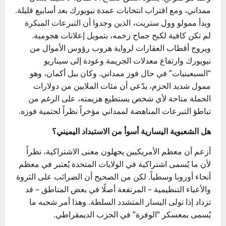
ممداني، ومع اقتراب انتخابات عمدة نيويورك بعد أسابيع قليلة.
وبدأ ممولو وول ستريت، الذين وجدوا أن التبرعات المبكرة
لم تكن كافية لكبح جماح زخمه، بتمويل إعلانات هجومية.
ويروج أقطاب العقارات لرواية هروب رؤوس الأموال من
نيويورك وارتفاع معدلات الجريمة وعودة إلى سيناريو
“السبعينيات” في حال فوز ممداني. وكان بيل أكمان، وهو
ممول شديد الحزم، يدّعي أن مئات الملايين من دولارات
الحملة متاحة لأي شخص يستطيع هزيمته، على الرغم من
تباطؤ التبرعات المناهضة لممداني مؤخراً نظراً لحتمية فوزه.
هل الشعبوية اليسارية أسوأ من الاستبداد اليميني؟
أزعم أن معظم الأمريكيين يجهلون معنى الاشتراكية، نظراً
لأن ما يُسمى اشتراكية في الولايات المتحدة يُعتبر في معظم
أنحاء أوروبا وسطياً. لكن من الصحيح أن الضرائب على الثروة
والأعباء التنظيمية – المرتفعة أصلًا في بعض المناطق – قد
تزداد إذا تولى اليسار المتشدد السلطة. وهذا أمر شجبه ما
يُسمى بمعسكر “الوفرة” في الحزب الديمقراطي.