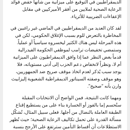
الديمقراطيين في التوقيع على ميزانية من شأنها خفض فوائد
الرعاية الصحية لملايين من أفقر الأميركيين في مقابل
الإعفاءات الضريبية للأثرياء.
لقد كان العديد من الديمقراطيين في الماضي غير راغبين في
المخاطرة بالتعرض للوم بسبب الإغلاق الحكومي، لكن في
هذه المرحلة ليس هناك الكثير ليخسروه سياسياً أو عملياً.
وستمضي تخفيضات ترامب لموظفي الحكومة الفيدرالية
قدماً بغض النظر عما إذا وافق الديمقراطيون على الميزانية
أم لا، ونظراً لانخفاض دعم الحزب إلى أدنى مستوياته، فلا
يوجد سبب يُذكر لعدم اتخاذ موقف صريح ضد الجمهوريين،
وهو موقف وصفته السيناتور الديمقراطية الشعبوية إليزابيث
وارن بأنه “صحيح”.
ومهما كانت النتيجة، فمن الواضح أن الانتخابات المقبلة
ستُحسم إما بالفوز أو الخسارة بناء على من يستطيع إقناع
الطبقة العاملة بالنضال من أجلها. فعلى سبيل المثال، تُشكّل
مسألة القدرة على تحمل تكاليف الرعاية الصحية؛ حيث تُظهر
الاستطلاعات أن أقساط التأمين سترتفع على الأرجح بنسبة