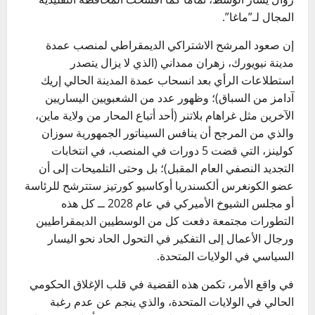
المجال لـ”ماغا”.
إن صعود المرشح الاشتراكي الديمقراطي لمنصب عمدة
مدينة نيويورك، زهران ممداني (الذي لا يزال يتصدر
استطلاعات الرأي بعد انسحاب عمدة المدينة الحالي إريك
آدامز من السباق)؛ وظهور عدد من الشعبويين اليساريين
الآخرين مثل غراهام بلاتنر (أحد أتباع المحار من ولاية ماين،
والذي من المرجح أن ينافس السيناتور الجمهورية سوزان
كولينز، التي قضت 5 دورات في المنصب، في انتخابات
التجديد النصفي العام المقبل)؛ بل وحتى التلميحات إلى أن
عضو الكونغرس ألكسندريا أوكاسيو كورتيز ستترشح للرئاسة
أو مجلس الشيوخ الأميركي في عام 2028 ــ كل هذه
التطورات مجتمعة دفعت كل من الوسطيين الديمقراطيين
ورجال الأعمال إلى التفكير في التحول الحاد نحو اليسار
السياسي في الولايات المتحدة.
في واقع الأمر، تكمن هذه القضية في قلب الإغلاق الحكومي
الحالي في الولايات المتحدة، والذي ينجم عن عدم رغبة