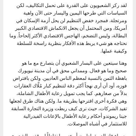
لقد ركز الشعبويون على القدرة على تحمل التكاليف، لكن
السياسات التي طرحها اليمين واليسار حتى الآن واهية
ومرتجلة. فمجرد خفض التنظيم لن يحل أزمة الإسكان في
أمريكا، ومن المحتمل أن يجعل الانكماش الاقتصادي الكبير
البطالة، وليس التضخم، الهاجس الاقتصادي الأكثر إلحاحاً. وما
نحتاجه هو شيء يربط هذه الأفكار بنظرية راسخة للسلطة
وكيفية عملها.
وهنا سيتعين على اليسار الشعبوي أن يتصارع مع ما هو
صحيح وما هو فعال. وممداني محق في أن مدينة نيويورك
باهظة الثمن بالنسبة لمعظم الناس العاديين. ولكن بافتراض
فوزه، أود أن أرى نهجاً أكثر دقة لتنظيم كبار مُلّاك العقارات
بدلاً من صغارهم. كما يجب تمويل رعاية الأطفال الشاملة،
وهي فكرة أخرى اقترحها بطريقة ما. ولكن هناك طرق لجعلها
تفيد الشركات، حيث نرى كيف ربطت وزيرة التجارة السابقة
جينا ريموندو أحكام رعاية الأطفال بالإعانات الفيدرالية
للاستثمار في أشباه الموصلات.
وسواء فاز الديمقراطيون أو خسروا نقاطاً لموقفهم الشعبوي