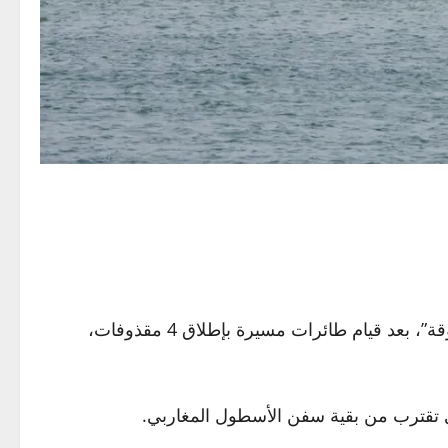
وقال “أسطول الصمود المغاربي” في بيان له، إن بروتوكول الطوارئ فعّل على جميع سفن الأسطول في “ليلة غير مسبوقة”، بعد قيام طائرات مسيرة بإطلاق 4 مقذوفات،