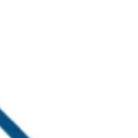
خطي
لى
لمحتوى