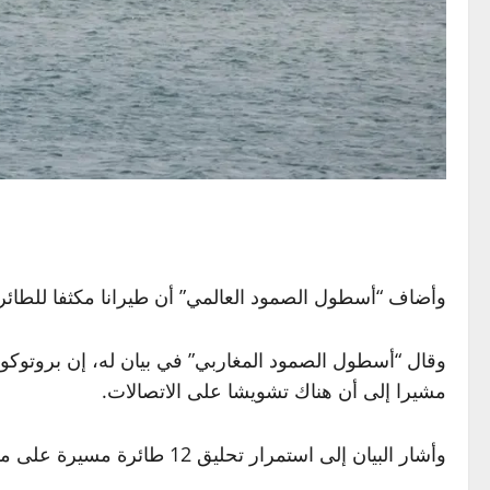
وأضاف “أسطول الصمود العالمي” أن طيرانا مكثفا للطا
مشيرا إلى أن هناك تشويشا على الاتصالات.
وأشار البيان إلى استمرار تحليق 12 طائرة مسيرة على مسافة قصيرة فوق السفينة ألما، إلى جانب رصد مسيرات أخرى تقترب من بقية سفن الأسطول المغاربي.