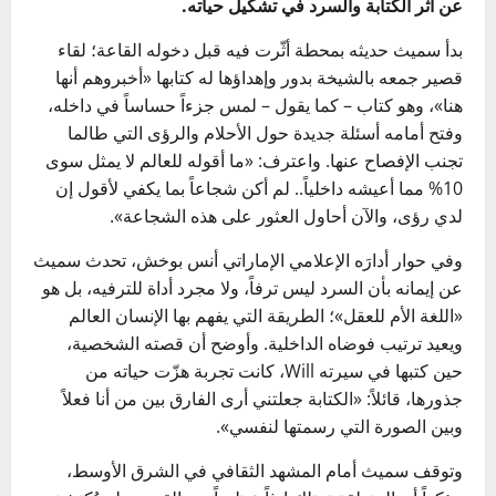
عن أثر الكتابة والسرد في تشكيل حياته.
بدأ سميث حديثه بمحطة أثّرت فيه قبل دخوله القاعة؛ لقاء
قصير جمعه بالشيخة بدور وإهداؤها له كتابها «أخبروهم أنها
هنا»، وهو كتاب – كما يقول – لمس جزءاً حساساً في داخله،
وفتح أمامه أسئلة جديدة حول الأحلام والرؤى التي طالما
تجنب الإفصاح عنها. واعترف: «ما أقوله للعالم لا يمثل سوى
10% مما أعيشه داخلياً.. لم أكن شجاعاً بما يكفي لأقول إن
لدي رؤى، والآن أحاول العثور على هذه الشجاعة».
وفي حوار أدارَه الإعلامي الإماراتي أنس بوخش، تحدث سميث
عن إيمانه بأن السرد ليس ترفاً، ولا مجرد أداة للترفيه، بل هو
«اللغة الأم للعقل»؛ الطريقة التي يفهم بها الإنسان العالم
ويعيد ترتيب فوضاه الداخلية. وأوضح أن قصته الشخصية،
حين كتبها في سيرته Will، كانت تجربة هزّت حياته من
جذورها، قائلاً: «الكتابة جعلتني أرى الفارق بين من أنا فعلاً
وبين الصورة التي رسمتها لنفسي».
وتوقف سميث أمام المشهد الثقافي في الشرق الأوسط،