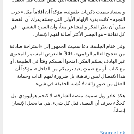
واستعاد سميث ذكريات طفولته، مؤكداً أن أفلاماً مثل «حرب
النجوم» كانت بذرة الإلهام الأولى التي جعلته يدرك أن القصة
يمكن أن تغيّر الفكر والمشاعر معاً، وأن السرد الشعبي – في
كل ثقافة – هو الجسر الأكثر أصالة لفهم الإنسان.
وفي ختام الجلسة، دعا سميث الجمهور إلى «استراحة صادقة
من ضجيج العالم الرقمي»، قائلاً: «التعرض المستمر للمحتوى
غير الهادف يسمّم الفكر، امنحوا أنفسكم وقتاً في الطبيعة، أو
مع كتاب، أو مع صمتٍ يعيد ترتيبكم من الداخل»، مؤكداً أن
هذا الانفصال ليس رفاهية، بل ضرورة لفهم الذات وحماية
العقل من صورٍ زائفة لا تُشبه الحقيقة في شيء.
هكذا غادر ويل سميث منصة الشارقة، لا كنجم هوليوودي، بل
كحكّاء يعرف أن القصة، قبل كل شيء، هي ما يجعل الإنسان
إنساناً.
Source link