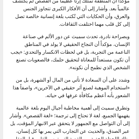
مؤكداً أن المنطقة تمتلك إرثاً عظيماً من القصص لم يُكتشف
عالمياً بعد. وأشار إلى أن الأفكار الكبرى تتجاوز الجنس
والعرق، وأن الحكايات التي تُكتب بلغة إنسانية خالصة تصل
إلى كل قلب مهما اختلفت الثقافات.
وبصراحة نادرة، تحدث سميث عن دور الألم في صناعة
الإنسان، مؤكداً أن النجاح الحقيقي لا يولد في المناطق
الناعمة من التجربة، بل في لحظات الانكسار والتحدي: «يجب
أن تكون مستعداً للمعاناة لتحقيق حلمك، فالصعوبات تصنع
الشخص الذي نطمح أن نكونه».
وشدد على أن السعادة لا تأتي من المال أو الشهرة، بل من
«استخدام الموهبة لصنع أثر حقيقي في الآخرين»، واصفاً هذا
الشعور بأنه أعظم مكافأة عرفها في حياته.
وتطرق سميث إلى أهمية مخاطبة أجيال اليوم بلغة عالمية
يفهمها الجميع، لغة لا تحتاج إلى ترجمة؛ «لغة القصص». وأشار
إلى أن التواصل مع الجمهور لا يتحقق عبر الانبهار المؤقت، بل
عبر الصدق، والحديث عن التجارب التي يمر بها كل إنسان،
وتلك اللحظة الخفية من القصة التي تمس القلب قبل العقل.