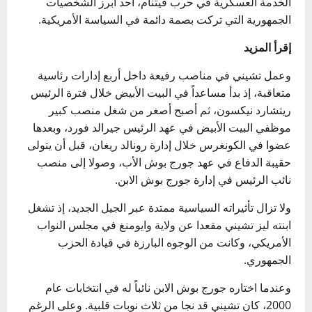
الخدمة العسكرية في حرب فيتنام، أحد أبرز الشخصيات
الجمهورية التي تركت بصمة دائمة في السياسة الأمريكية.
إقرأ المزيد
وعمل تشيني في مناصب رفيعة داخل أربع إدارات رئاسية
متعاقبة، إذ بدأ مساعداً في البيت الأبيض خلال فترة الرئيس
ريتشارد نيكسون، ثم أصبح أصغر من شغل منصب كبير
موظفي البيت الأبيض في عهد الرئيس جيرالد فورد، وبعدها
عضوا في الكونغرس خلال إدارة رونالد ريغان، قبل أن يتولى
حقيبة الدفاع في عهد جورج بوش الأب، وصولا إلى منصب
نائب الرئيس في إدارة جورج بوش الابن.
ولا تزال تأثيراته السياسية ممتدة عبر الجيل الجديد، إذ تشغل
ابنته ليز تشيني مقعدا عن ولاية وايومنغ في مجلس النواب
الأمريكي، وكانت من الوجوه البارزة في قيادة الحزب
الجمهوري.
وعندما اختاره جورج بوش الابن نائباً له في انتخابات عام
2000، كان تشيني قد نجا من ثلاث نوبات قلبية. وعلى الرغم