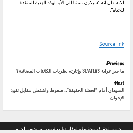
لكنه قال إنه “سيكون ممتنا إلى الأبد لهذه الهدية المنقذة
للحياة”.
Source link
P
Previous:
o
ما سر غرابة 3I/ATLAS وإثارته نظريات الكائنات الفضائية؟
Next:
s
السودان أمام “لحظة الحقيقة”.. ضغوط واشنطن مقابل نفوذ
t
الإخوان
n
a
جميع الحقوق محفوظة لوفاة ديك تشيني.. مهندس الحروب