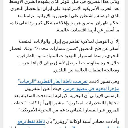
وبأتي هذا التصريح في ظل التوتر الذي يشهده الشرق الأوسط
بعد الحرب الأمريكية الإسرائيلية على إيران، والحصار البحري
الذي فرضته واشنطن على الجمهورية الإيرانية، تزامنا مع
تحكم طهران بمضيق هرمز وإغلاقه بشكل كبير ردا على ذلك،
ما أسفر عن أزمة اقتصادية عالمية.
إلا أن التوصل لمذكرة تفاهم بين إيران والولايات المتحدة
أسفر عن فتح المضيق “ضمن مسارات محددة”، وفك الحصار
البحري، وسط استمرار التهديدات المتبادلة بين الطرفين،
خلال فترة مفاوضات للتوصل لاتفاق نهائي لإنهاء الحرب
ومعالجة الملفات العالقة بين البلدين.
وفي تطور لافت،
تعرضت ناقلة الغاز القطرية “الرقيات”
مؤخرا لهجوم في مضيق هرمز،
حيث أعلن التلفزيون
الرسمي الإيراني أن البحرية الإيرانية استهدفت السفينة بعد
“تجاهلها التحذيرات المتكررة”، مشيرا إلى أنها كانت “تخطط
للمرور عبر المسار العُماني بدعم من البحرية الأمريكية”.
وأفادت مصادر أمنية لوكالة “رويترز” بأن
ناقلة نفط ترفع