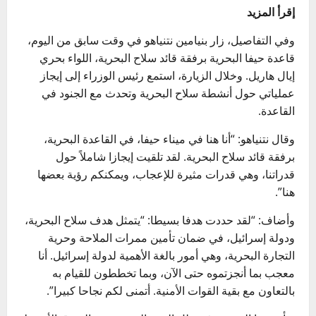
إقرأ المزيد
وفي التفاصيل، زار بنيامين نتنياهو في وقت سابق من اليوم،
قاعدة حيفا البحرية برفقة قائد سلاح البحرية، اللواء بحري
إيال هاريل. وخلال الزيارة، استمع رئيس الوزراء إلى إيجاز
عملياتي حول أنشطة سلاح البحرية وتحدث مع الجنود في
القاعدة.
وقال نتنياهو: “أنا هنا في ميناء حيفا، في القاعدة البحرية،
برفقة قائد سلاح البحرية. لقد تلقيت إيجازا شاملاً حول
قدراتنا، وهي قدرات مثيرة للإعجاب، ويمكنكم رؤية بعضها
هنا”.
وأضاف: “لقد حددت هدفا بسيطا: “يتمثل هدف سلاح البحرية،
ودولة إسرائيل، في ضمان تأمين ممرات الملاحة وحرية
التجارة البحرية، وهي أمور بالغة الأهمية لدولة إسرائيل. أنا
معجب بما أنجزتموه حتى الآن، وبما تخططون للقيام به
بالتعاون مع بقية القوات الأمنية. أتمنى لكم نجاحا كبيرا”.