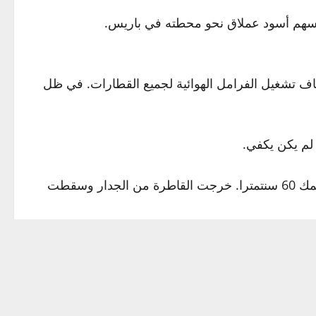
 سهم أسود عملاق نحو محطته في باريس.
اف تشغيل الفرامل الهوائية لجميع القطارات. في ظل
فجأة خرج القطار عن سكته وتدحرج بسرعة نحو المحطة. دمر الحواجز واندفع مخترقا جدار المحطة الخارجي وكان بسمك 60 سنتمترا. خرجت القاطرة من الجدار وسقطت
ا أيضا جميع ركاب القطار. لم يسقط ضحايا عدا بائعة