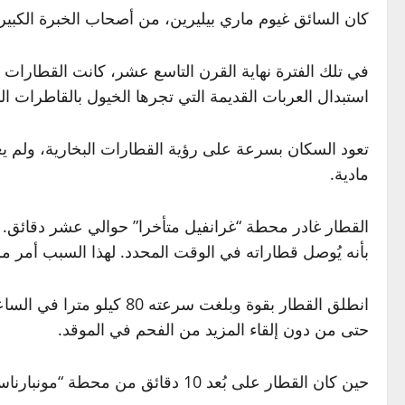
كان السائق غيوم ماري بيليرين، من أصحاب الخبرة الكب
في تلك الفترة نهاية القرن التاسع عشر، كانت القطارا
استبدال العربات القديمة التي تجرها الخيول بالقاطرات الب
تعود السكان بسرعة على رؤية القطارات البخارية، ولم يع
مادية.
القطار غادر محطة “غرانفيل متأخرا” حوالي عشر دقائق. ع
بأنه يُوصل قطاراته في الوقت المحدد. لهذا السبب أمر مزود
انطلق القطار بقوة وبلغ
حتى من دون إلقاء المزيد من الفحم في الموقد.
حين كان القطار على بُعد 10 دقائق من محطة “مونبارناس”، كان يتوجب البدء في خفض السرعة، لكن لسبب مجهول لم يفعل سائق القطار ذلك.