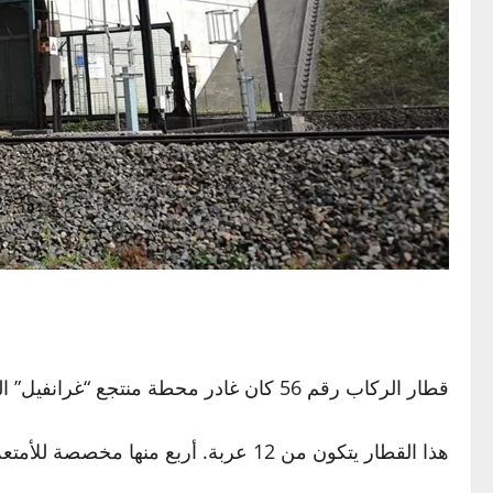
قطار الركاب رقم 56 كان غادر محطة منتجع “غرانفيل” الساحلي صباح يوم 22 أكتوبر 1895، في رحلة وجهتها النهائية باريس التي تبعد ثلاث ساعات ونصف فقط.
هذا القطار يتكون من 12 عربة. أربع منها مخصصة للأمتعة والبريد وثماني عربات للركاب. حمل القطار في المجموع 130 شخصا.