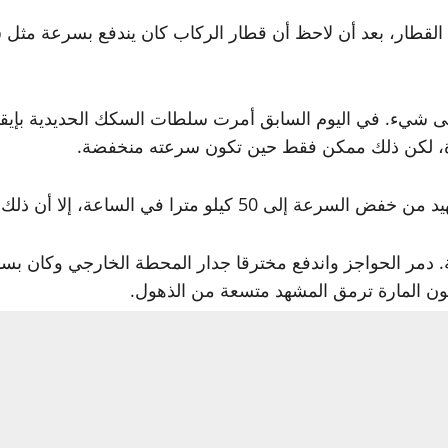
القطار، بعد أن لاحظ أن قطار الركاب كان يندفع بسرعة مثل
إلى شيء. في اليوم السابق أمرت سلطات السكك الحديدية بإيق
رة، لكن ذلك ممكن فقط حين تكون سرعته منخفضة.
را في الساعة، إلا أن ذلك لم يكن يكفي.
حظة. لم يسحل القطار وهو يندفع مثل وحش مفترس أي أحد. نج