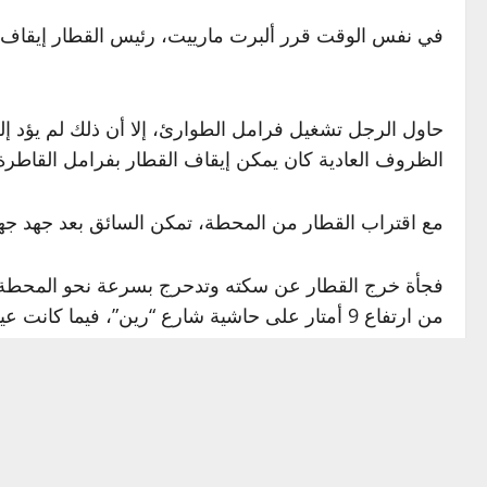
في نفس الوقت قرر ألبرت مارييت، رئيس القطار إيقاف 
حاول الرجل تشغيل فرامل الطوارئ، إلا أن ذلك لم يؤد 
الظروف العادية كان يمكن إيقاف القطار بفرامل القاط
مع اقتراب القطار من المحطة، تمكن السائق بعد جهد جهيد من خفض السرعة إلى 50 كيلو مت
من ارتفاع 9 أمتار على حاشية شارع “رين”، فيما كانت عيون المارة ترمق المشهد متسعة من الذهول.
لحسن الحظ لم تكن المحطة ملآى بالمسافرين في تلك الل
صحف تبلغ من العمر 45 عاما. لقيت مصرعها إثر انهار جدار المحطة فوق الكشك الذي كانت بداخله.