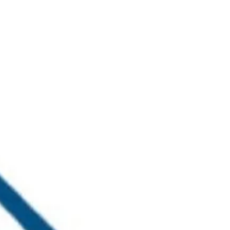
خطي
لى
لمحتوى