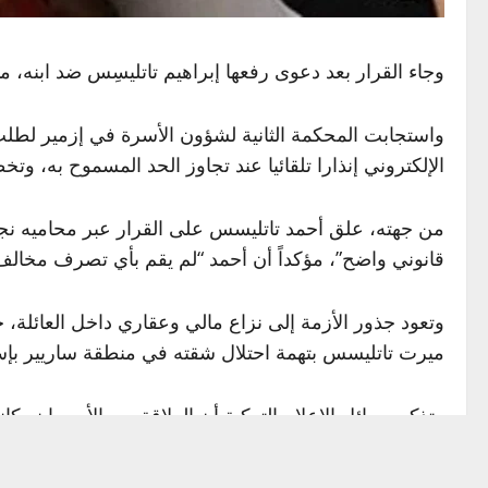
وجاء القرار بعد دعوى رفعها إبراهيم تاتليسِس ضد ابنه، مت
واستجابت المحكمة الثانية لشؤون الأسرة في إزمير لطلب 
الإلكتروني إنذارا تلقائيا عند تجاوز الحد المسموح به، وت
من جهته، علق أحمد تاتليسس على القرار عبر محاميه نجمي
قانوني واضح”، مؤكداً أن أحمد “لم يقم بأي تصرف مخالف 
وتعود جذور الأزمة إلى نزاع مالي وعقاري داخل العائلة
ميرت تاتليسس بتهمة احتلال شقته في منطقة ساريير بإس
وتذكر وسائل الإعلام التركية أن العلاقة بين الأب وابنه
2022، غير أن إبراهيم وصف تصرف ابنه آنذاك بأنه “تمثيل”، ما فاقم التوتر بينهما.