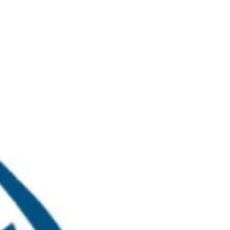
خطي
لى
لمحتوى