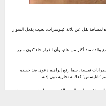
ه لمسافة تقل عن ثلاثة كيلومترات، بحيث يفعل السوار
والده منذ أكثر من عام، وأن القرار جاء “دون مبرر
طرابات نفسية، بينما رفع إبراهيم دعوى ضد حفيده
“تاتليسس” كعلامة تجارية دون إذنه.
اذ والده عقب حادث السير الذي تعرض له في بودروم عام