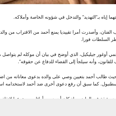
هما إياه بـ”التهديد” والتدخل في شؤونه الخاصة وأملاكه.
الفنان، وأصدرت أمرا تقييديا يمنع أحمد من الاقتراب من والد
خطر السلطات فورا.
 أوغور جيليكيل، الذي أوضح في بيان أن موكله لم يتواصل مع 
للقانون، وأنه سيلجأ إلى القضاء للدفاع عن حقوقه”.
، حيث طالب أحمد بتعيين وصي على والده بدعوى معاناته من اض
طنبول. كما سبق أن رفع دعوى أخرى ضد أحمد لاستخدامه اسم 
 كانت وثيقة في الماضي، إذ كان أحمد من أوائل من هرعوا لإنق