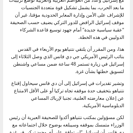
ما بعد الحرب، بما يشمل تشكيل قوة متعددة الجنسيات
للإشراف على الأمن وإدارة المعابر الحدودية مؤقتا، غير أن
موقف إسرائيل الرافض للدور التركي يضيف حسب الصحيفة
“عقبة سياسية جديدة” أمام جهود توسيع قاعدة الشركاء
الدوليين في هذه الخطة.
هذا، ومن المقرر أن يلتقي نتنياهو يوم الأربعاء في القدس
بنائب الرئيس الأمريكي جي دي فانس الذي وصل الثلاثاء إلى
إسرائيل في زيارة تستمر 48 ساعة ضمن مساعي واشنطن
لتسويق خطتها بشأن غزة.
وتشير تقديرات في إسرائيل إلى أن دي فانس سيحاول إقناع
نتنياهو بتخفيف حدة موقفه تجاه تركيا أو على الأقل الامتناع
عن إعلان معارضته العلنية، تجنبا لإرباك المساعي
الدبلوماسية الأمريكية.
لكن مسؤولين بمكتب نتنياهو أكدوا للصحيفة العبرية أن رئيس
الوزراء متمسك بموقفه وسيبلغه بوضوح خلال اجتماعاته مع
دي فانس أن إسرائيل “لن توافق على أي وجود تركي في غزة