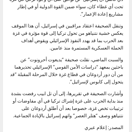
تحت أي غطاء كان، سواء ضمن القوة الدولية أو في إطار
مشاريع إعادة الإعمار”.
وتنقل الصحيفة اعتقاد مراقبين في إسرائيل، أن هذا الموقف
يعكس خشية نتنياهو من تحول تركيا إلى قوة مؤثرة في غزة
بعد الحرب بما قد يهدد النفوذ الإسرائيلي ويقوض أهداف
الحملة العسكرية المستمرة منذ عامين.
والسبت الماضي، نقلت صحيفة “يديعوت أحرونوت” عن
باحثين بمعهد “دراسات الأمن القومي” الإسرائيلي تحذيرهما
من أن دور أردوغان في قطاع غزة خلال المرحلة المقبلة “قد
يتحول إلى كابوس لإسرائيل”.
وأشارت الصحيفة في تقريرها، إلى أن تل ابيب رفضت بشدة
منذ بداية الحرب على غزة إشراك تركيا في أي مفاوضات أو
ترتيبات تخص غزة، خصوصا بعد أن أطلق أردوغان على
نتنياهو وصف “هتلر العصر” واتهم إسرائيل بالإبادة الجماعية.
المصدر: إعلام عبري