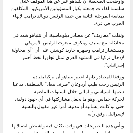
وأوضحت الصحيفة أن نتنياهو عبر عن هذا الموقف خلال
سلسلة لقاءات جمعته بكبار المسؤولين الأمريكيين المكلفين
بمتابعة المرحلة الثانية من خطة الرئيس دونالد ترامب لإنهاء
الحرب في غزة.
ونقلت “معاريف” عن مصادر دبلوماسية، أن نتنياهو شدد في
محادثاته مع ستيف ويتكوف مبعوث الرئيس الأمريكي،
ومستشار ترامب وصهره جاريد كوشنر، على أن “أي محاولة
لإدخال تركيا في المشهد الغزي تمثل تجاوزا لخط أحمر
إسرائيلي”.
ووفقا للمصادر ذاتها، اعتبر نتنياهو أن تركيا بقيادة
الرئيس رجب طيب أردوغان “طرف معاد” بالمنطقة، مدعيا
دعمها السياسي والمالي خلال السنوات الماضية
لحركة حماس، وهو ما يجعل مشاركتها في أي جهود دولية،
حتى لو كانت إنسانية أو مدنية، أمرا غير مقبول بالنسبة
لإسرائيل، وفق رأيه.
وتأتي هذه التصريحات في وقت تكثف فيه واشنطن اتصالاتها
مع إسرائيل وعدد من العواصم العربية والغربية لوضع ترتيبات