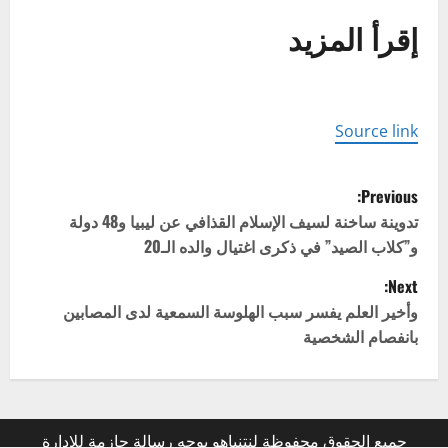
إقرأ المزيد
Source link
P
Previous:
o
تدوينة ساخنة لسيف الإسلام القذافي عن ليبيا و48 دولة
و”كلاب الصيد” في ذكرى اغتيال والده الـ20
s
Next:
t
وأخير العلم يفسر سبب الهلوسة السمعية لدى المصابين
بانفصام الشخصية
n
a
v
جميع الحقوق محفوظة لنتنياهو يوجه رسالة حازمة للإدارة