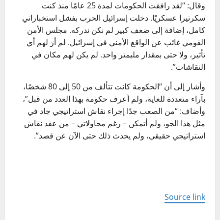
وقال: “لقد رافقت الحكومات لمدة 25 عامًا منذ كنت
سكرتيرا عسكريًا. دخلت إسرائيل الحرب بفشل استخباراتي
كامل، إضافة إلى ضعف كبير لم نكن ندركه. مجلس الأمن
القومي غائب عن الواقع الأمني في إسرائيل. لم أرَ لهم أي
تأثير، ولا حتى بمقدار مليمتر واحد. لم يكن لهم مكان في
النقاشات”.
وأشار إلى أن “الحكومة كانت تتألف من 50 إلى 80 شخصًا،
بآراء متعددة للغاية، ولم أعرف حكومة بهذا العدد من قبل”،
وأضاف: “من الصعب جدًا إجراء نقاش استراتيجي جاد في
مثل هذا الجو، ولم أتمكن – رغم محاولاتي – من عقد نقاش
استراتيجي حقيقي، ولم يحدث ذلك حتى الآن عن قصد”.
Source link