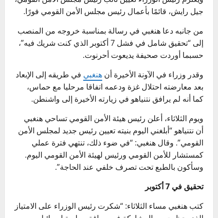
جيل رايش، قائمًا بأعمال رئيس مجلس الأمن القومي فورًا.
من جانبه دعا هنغبي في رسالة بمناسبة خروجه من المنصب
إلى “تحقيق شامل في فشل 7 أكتوبر الذي كنت شريك فيه”،
حسبما أوردت صحيفة يديعوت أحرنوت.
وقدر وزراء في الآونة الأخيرة أن
هنغبي
في طريقه إلى الإبعاد
بعد معارضته احتلال غزة ودعمه اتفاقا مرحليا مع حماس،
كما أنه لم يرافق نتنياهو في زيارته الأخيرة إلى واشنطن.
ويوم الثلاثاء، أعلن رئيس هيئة الأمن القومي تساحي هنغبي
أن نتنياهو “أبلغني اليوم بنيته تعيين رئيس جديد لمجلس الأمن
القومي”. وقال هنغبي: “في ضوء ذلك، تنتهي فترة عملي
كمستشار للأمن القومي ورئيس لهيئة الأمن القومي اليوم.
وسأكون بالطبع تحت تصرف خلفي عند الحاجة”.
تحقيق في 7 أكتوبر
كتب هنغبي مساء الثلاثاء: “شكرت رئيس الوزراء على الامتياز
الذي حظيت به بالمشاركة في صياغة سياسة إسرائيل