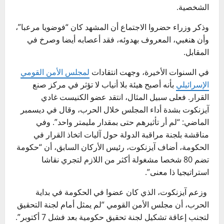
الشخصية.
وذكر وزراء حضروا الاجتماع أن المشهد كان “فوضويا مرعبا”،
وأن هنغبي، المعروف بهدوئه، فقد أعصابه أيضا وصرخ في
المقابل.
في السنوات الأخيرة، وجهت انتقادات
لمجلس الأمن القومي
الإسرائيلي
بأنه أصبح هيئة بلا أنياب لا تؤثر في مركز صنع
القرار. فعلى سبيل المثال، انتقد عضو الكنيست غادي
آيزنكوت بشدة أداء المجلس خلال الحرب، وقال في ديسمبر
الماضي: “لم أر تأثيرهم حتى بمقدار مليمتر واحد”. وفي
مناقشة بلجنة مراقبة الدولة حول آليات اتخاذ القرار في
الحكومة، أضاف آيزنكوت، رئيس الأركان السابق، أن “حكومة
تضم 80 شخصا مشغولة أكثر من اللازم لتجري نقاشا
استراتيجيا ذا معنى”.
وزعم آيزنكوت، الذي كان عضوا في الحكومة في بداية
الحرب، أن مجلس الأمن القومي “لم يمثل أمام لجنة التحقيق
لتجنب إعاقة تشكيل لجنة تحقيق حكومية بعد فشل 7 أكتوبر”.