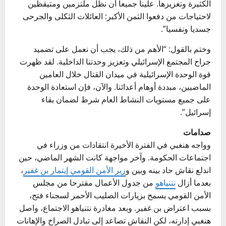
الكثيرة وتعزيزها. علينا جميعا أن نظل ملتزمين ومتيقظين
لاحتياجات من دفعوا الثمن الأكبر: العائلات الثكلى والجرحى
جسديا ونفسيا”.
وختم بالقول: “الأهم من ذلك، يجب أن نعمل على تضميد
جراح المجتمع الإسرائيلي وتعزيز وحدتنا الداخلية. لقد ظهرت
قوة الوحدة الإسرائيلية في ميدان القتال خلال العامين
الماضيين، مبددة أوهام أعدائنا. والآن، فإن استعادة الوحدة
على جميع مستويات النشاط العام شرط لضمان بقاء
إسرائيل”.
صدامات
وواجه هنغبي في الفترة الأخيرة انتقادات من وزراء في
اجتماعات الحكومة. وآخر مواجهة كانت الشهر الماضي، حين
اندلع نقاش حاد بينه وبين و
زير الأمن القومي إيتمار بن غفير
،
بعدما أزال
نتنياهو
من جدول الأعمال مقترحا من مجلس
الأمن القومي يسمح بزيارات الصليب الأحمر لسجناء فتح،
بسبب اعتراض بن غفير. وبعد مغادرة نتنياهو الاجتماع، واصل
هنغبي إدارته، لكن النقاش تصاعد إلى تبادل الصراخ والإهانات