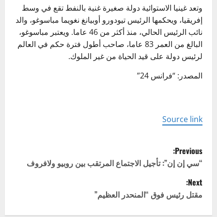
وتعد غينيا الاستوائية دولة صغيرة غنية بالنفط تقع في وسط
إفريقيا، ويحكمها الرئيس تيودورو أوبيانغ نغويما مباسوغو، والد
نائب الرئيس الحالي، منذ أكثر من 46 عاما. ويعتبر مباسوغو،
البالغ من العمر 83 عاما، صاحب أطول فترة حكم في العالم
لرئيس دولة على قيد الحياة من غير الملوك.
المصدر: “فرانس 24”
Source link
P
Previous:
o
“سي إن إن”: تأجيل الاجتماع المرتقب بين روبيو ولافروف
Next:
s
مقتل رئيس فوق “المنحدر العظيم”
t