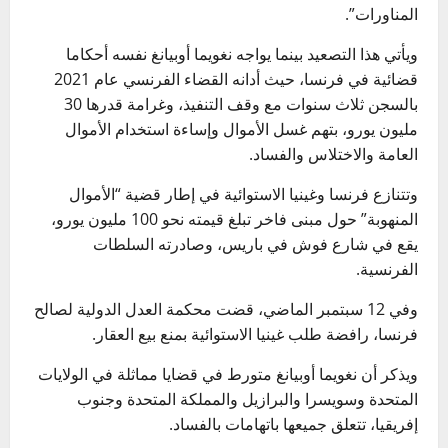
المناورات”.
ويأتي هذا التصعيد بينما يواجه نغويما أوبيانغ نفسه أحكاما
قضائية في فرنسا، حيث أدانه القضاء الفرنسي عام 2021
بالسجن ثلاث سنوات مع وقف التنفيذ، وغرامة قدرها 30
مليون يورو، بتهم غسل الأموال وإساءة استخدام الأموال
العامة والاختلاس والفساد.
وتتنازع فرنسا وغينيا الاستوائية في إطار قضية “الأموال
المنهوبة” حول مبنى فاخر تبلغ قيمته نحو 100 مليون يورو،
يقع في شارع فوش في باريس، وصادرته السلطات
الفرنسية.
وفي 12 سبتمبر الماضي، قضت محكمة العدل الدولية لصالح
فرنسا، رافضة طلب غينيا الاستوائية بمنع بيع العقار.
ويذكر أن نغويما أوبيانغ متورط في قضايا مماثلة في الولايات
المتحدة وسويسرا والبرازيل والمملكة المتحدة وجنوب
إفريقيا، تتعلق جميعها باتهامات بالفساد.