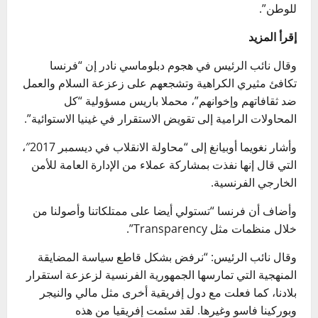
للوطن”.
إقرأ المزيد
وقال نائب الرئيس في هجوم دبلوماسي نادر إن “فرنسا
تكافئ مثيري الكراهية وتشجعهم على زعزعة السلام والعمل
ضد ثقافاتهم وإخوانهم”، محملا باريس مسؤولية “كل
المحاولات الرامية إلى تقويض الاستقرار في غينيا الاستوائية”.
وأشار نغويما أوبيانغ إلى “محاولة الانقلاب في ديسمبر 2017″،
التي قال إنها نفذت بمشاركة عملاء من الإدارة العامة للأمن
الخارجي الفرنسية.
وأضاف أن فرنسا “تستولي أيضا على ممتلكاتنا وأصولنا من
خلال منظمات مثل Transparency”.
وقال نائب الرئيس: “نرفض بشكل قاطع سياسة المضايقة
المنهجية التي تمارسها الجمهورية الفرنسية لزعزعة استقرار
بلادنا، كما فعلت مع دول إفريقية أخرى مثل مالي والنيجر
وبوركينا فاسو وغيرها. لقد سئمت إفريقيا من هذه