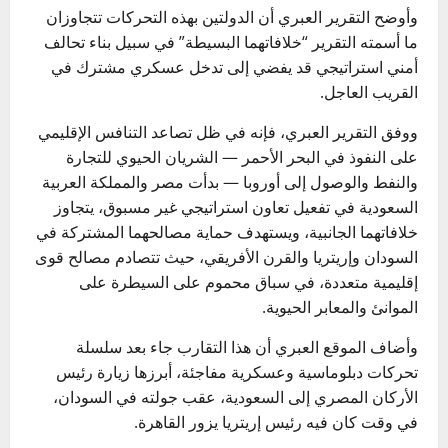
وأوضح التقرير العبري أن الدولتين بهذه التحركات تتجاوزان
ما أسمته التقرير “خلافاتهما البسيطة” في سبيل بناء تحالف
أمني استراتيجي قد يفضي إلى تدخل عسكري مشترك في
القريب العاجل.
ووفق التقرير العبري، فإنه في ظل تصاعد التنافس الإقليمي
على النفوذ في البحر الأحمر — الشريان الحيوي للتجارة
والنفط والوصول إلى أوروبا — بدأت مصر والمملكة العربية
السعودية في تفعيل تعاون استراتيجي غير مسبوق، يتجاوز
خلافاتهما الجانبية، ويستهدف حماية مصالحهما المشتركة في
السودان وإريتريا والقرن الأفريقي، حيث تتصادم مصالح قوى
إقليمية متعددة، في سباق محموم على السيطرة على
الموانئ والمعابر الحيوية.
وأضاف الموقع العبري أن هذا التقارب جاء بعد سلسلة
تحركات دبلوماسية وعسكرية مفاجئة، أبرزها زيارة رئيس
الأركان المصري إلى السعودية، عقب جولته في السودان،
في وقت كان فيه رئيس إريتريا يزور القاهرة.