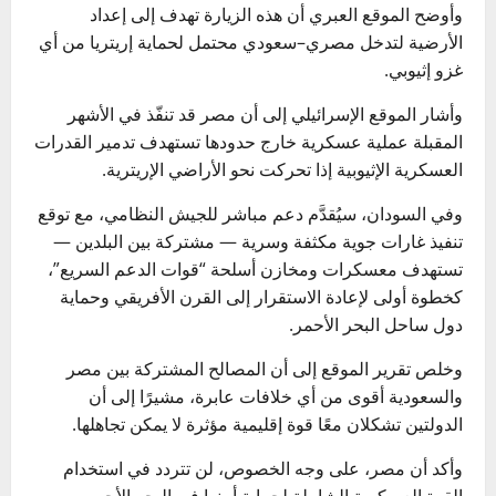
وأوضح الموقع العبري أن هذه الزيارة تهدف إلى إعداد
الأرضية لتدخل مصري–سعودي محتمل لحماية إريتريا من أي
غزو إثيوبي.
وأشار الموقع الإسرائيلي إلى أن مصر قد تنفّذ في الأشهر
المقبلة عملية عسكرية خارج حدودها تستهدف تدمير القدرات
العسكرية الإثيوبية إذا تحركت نحو الأراضي الإريترية.
وفي السودان، سيُقدَّم دعم مباشر للجيش النظامي، مع توقع
تنفيذ غارات جوية مكثفة وسرية — مشتركة بين البلدين —
تستهدف معسكرات ومخازن أسلحة “قوات الدعم السريع”،
كخطوة أولى لإعادة الاستقرار إلى القرن الأفريقي وحماية
دول ساحل البحر الأحمر.
وخلص تقرير الموقع إلى أن المصالح المشتركة بين مصر
والسعودية أقوى من أي خلافات عابرة، مشيرًا إلى أن
الدولتين تشكلان معًا قوة إقليمية مؤثرة لا يمكن تجاهلها.
وأكد أن مصر، على وجه الخصوص، لن تتردد في استخدام