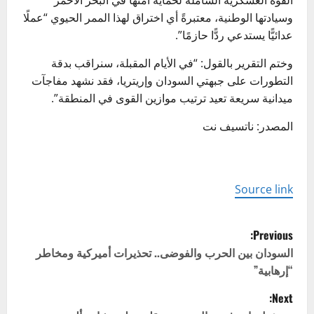
القوة العسكرية الشاملة لحماية أمنها في البحر الأحمر
وسيادتها الوطنية، معتبرةً أي اختراق لهذا الممر الحيوي “عملًا
عدائيًّا يستدعي ردًّا حازمًا”.
وختم التقرير بالقول: “في الأيام المقبلة، سنراقب بدقة
التطورات على جبهتي السودان وإريتريا، فقد نشهد مفاجآت
ميدانية سريعة تعيد ترتيب موازين القوى في المنطقة”.
المصدر: ناتسيف نت
Source link
P
Previous:
o
السودان بين الحرب والفوضى.. تحذيرات أميركية ومخاطر
“إرهابية”
s
Next: