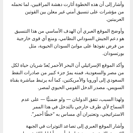
وأشار إلى أن هذه الخطوة أثارت دهشة المراقبين، لما تحمله
من مؤشرات على تنسيق أمني غير معلن بين القوتين
العربيتين.
وأوضح الموقع العبري أن الهدف الأساسي من هذا التنسيق
هو دعم الجيش السوداني النظامي، ومنع أي قوى خارجية
من فرض نفوذها على موانئ السودان الحيوية، مثل
بورتسودان.
وأكد الموقع الإسرائيلي أن البحر الأحمر يُعدّ شريان حياة لكل
من مصر والسعودية، فمنه يمرّ جزء كبير من صادرات النفط
السعودي إلى أوروبا والأمريكتين، كما أنه يرتبط مباشرة بقناة
السويس، مصدر الدخل القومي الحيوي لمصر.
ولهذا السبب، تتفق الدولتان — ولو ضمنيًّا — على عدم
السماح لأي طرف خارجي بالتدخل في هذا الممر
الاستراتيجي، وتعتبران أي مساس به “خطًا أحمر”.
وأشار الموقع العبري إلى تصاعد التوترات في الجبهة