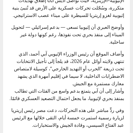
الإثيوبية–الإريترية، حيث تواصل أديس أبابا إطلاق تهديدات
متكررة، وسُجّلت تحركات عسكرية على الأرض قد تُنبئ بنية
إثيوبية لغزو إريتريا للسيطرة على ميناء عصب الاستراتيجي.
وأوضح العبري أن إثيوبيا تسعى — بدعم إسرائيلي — لتحويل
الميناء إلى منفذ بحري تحت نفوذها، رغم كونها دولة غير
ساحلية.
وأضاف الموقع أن رئيس الوزراء الإثيوبي آبي أحمد، الذي
تنتهي ولايته أوائل عام 2026، قد يلجأ إلى تأجيل الانتخابات
تحت ذريعة “الحرب أو التهديد الخارجي”، كوسيلة لامتصاص
الاضطرابات الداخلية، لا سيما في إقليم أمهرة الذي يشهد
معارك مستمرة مع الجيش.
وأشار إلى أن آبي يتمتع بدعم واسع من الفئات التي تطالب
بمنفذ بحري لإثيوبيا، ما يجعل احتمال التصعيد العسكري قائمًا.
وفي ردٍّ مباشر على هذه التحركات، دعت مصر رئيس إريتريا
لزيارة رسمية استمرت خمسة أيام، التقى خلالها مع الرئيس
عبد الفتاح السيسي، وقادة الجيش والاستخبارات.