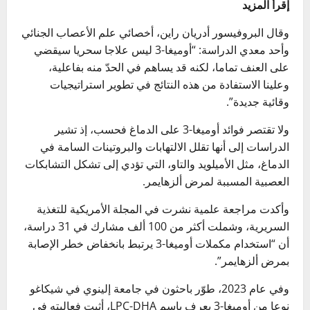
إقرأ المزيد
وقال البروفيسور أدريان راين، أخصائي علم الأعصاب الجنائي
وأحد معدي الدراسة: “أوميغا-3 ليس علاجا سحريا سيقضي
على العنف تماما، لكنه قد يساهم في الحدّ منه بفاعلية،
وعلينا الاستفادة من هذه النتائج في تطوير استراتيجيات
وقائية جديدة”.
ولا تقتصر فوائد أوميغا-3 على الدماغ فحسب، إذ تشير
الدراسات إلى أنها تقلل الالتهابات والبروتينات السامة في
الدماغ، مثل الأميلويد والتاو، التي تؤدي إلى تشكل التشابكات
العصبية المسببة لمرض ألزهايمر.
وأكدت مراجعة علمية نشرت في المجلة الأمريكية للتغذية
السريرية، وشملت أكثر من 100 ألف مشارك في 31 دراسة،
أن “استخدام مكملات أوميغا-3 يرتبط بانخفاض خطر الإصابة
بمرض ألزهايمر”.
وفي عام 2023، طوّر باحثون في جامعة إلينوي في شيكاغو
نوعا من أوميغا-3 يعرف باسم LPC-DHA، أثبت فعاليته في