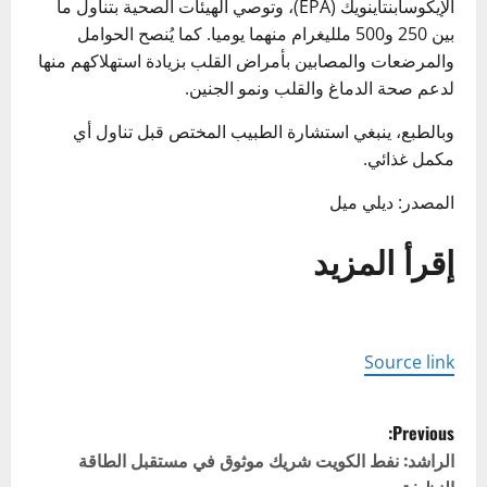
الإيكوسابنتاينويك (EPA)، وتوصي الهيئات الصحية بتناول ما
بين 250 و500 ملليغرام منهما يوميا. كما يُنصح الحوامل
والمرضعات والمصابين بأمراض القلب بزيادة استهلاكهم منها
لدعم صحة الدماغ والقلب ونمو الجنين.
وبالطبع، ينبغي استشارة الطبيب المختص قبل تناول أي
مكمل غذائي.
المصدر: ديلي ميل
إقرأ المزيد
Source link
P
Previous:
o
الراشد: نفط الكويت شريك موثوق في مستقبل الطاقة