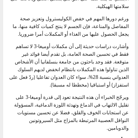
سلامتها الهيكلية.
ورغم دورها المهم في خفض الكوليسترول وتعزيز صحة
المفاصل والمناعة، فإن الجسم لا ينتج كميات كافية منها، ما
يجعل الحصول عليها من الغذاء أو المكملات أمرا ضروريا.
وأشارت دراسات حديثة إلى أن مكملات أوميغا-3 لا تساهم
فقط في تحسين الصحة العامة، بل تقدم أيضا فوائد غير
متوقعة. فقد وجد باحثون من جامعة بنسلفانيا أن الأشخاص
الذين تناولوا هذه المكملات بانتظام انخفض لديهم السلوك
العدواني بنسبة 28%، سواء كان العدوان تفاعليا (ردّ فعل على
استفزاز) أو استباقيا (مخططا له مسبقا).
ويرجّح الخبراء أن هذه النتيجة تعود إلى قدرة أوميغا-3 على
تقليل الالتهاب في الدماغ وتهدئة اللوزة الدماغية، المسؤولة
عن استجابات الخوف والقلق، فضلا عن تحسين مستويات
النواقل العصبية المرتبطة بالمزاج مثل السيروتونين
والدوبامين.