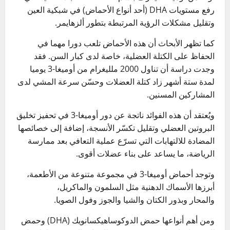
رفع مستويات DHA (أحد أنواع الأحماض) في شبكية العين
وتقليل مشكلات الرؤية المرتبطة بتطور ألزهايمر.
كما تظهر الأبحاث أن هذه الأحماض تلعب دورا مهما في
الحفاظ على الكتلة العضلية، خاصة لدى كبار السن. فقد
وجدت دراسة أن تناول 2000 ملليغرام من أوميغا-3 يوميا
لمدة ستة أشهر زاد كتلة العضلات وحسّن سرعة المشي لدى
المشاركين المسنين.
ويُعتقد أن هذه الفوائد ناتجة عن دور أوميغا-3 في تحفيز تخليق
البروتين العضلي وتقليل تكسّر الأنسجة، إضافة إلى خصائصها
المضادة للالتهابات التي تسرّع عملية التعافي بعد ممارسة
الرياضة، ما يساعد على بناء عضلات أقوى.
وتوجد أحماض أوميغا-3 في مجموعة متنوعة من الأطعمة،
أبرزها الأسماك الدهنية مثل السلمون والماكريل،
والمحار وبذور الكتان والشيا والجوز وفول الصويا.
ومن أهم أنواعها حمض الدوكوساهيكسانويك (DHA) وحمض