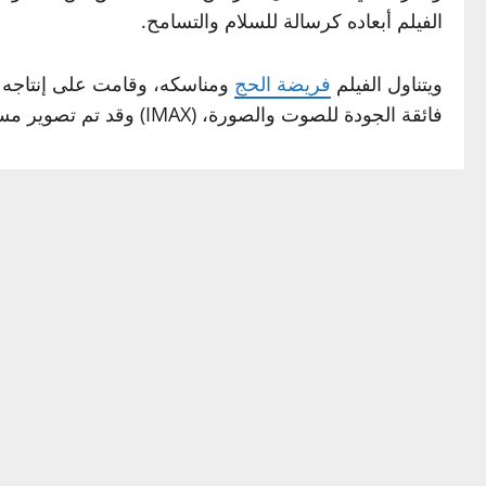
الفيلم أبعاده كرسالة للسلام والتسامح.
ويتناول الفيلم
فريضة الحج
ومناسكه، وقامت على إنتاجه ش
فائقة الجودة للصوت والصورة، (IMAX) وقد تم تصوير مسيرة الحجاج ودخولهم لمكة المكرمة جوا وبحرا وبرا، وتبلغ مدة الفيلم 45 دقيقة.
وكان الفيلم – وهو من إنتاج المكتبة – قد عرض من قبل
في مهرجانات هيوستن وبوسطن وباريس، وتمت ترجمة الفيلم
وتعمل المكتبة على عرض مقتنياتها التراثية النادرة أمام 
المكرمة التي يوجد بها أول بيت وضع للناس، وفي المدينة
وتحتفظ المكتبة بمجموعات من الصور التاريخية التي لم
بتصويرها اللواء محمد صادق باشا التي تضم صورة عالمية 
كما يتوافر لديها 365 صورة مع أصولها لم