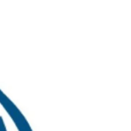
خطي
لى
لمحتوى