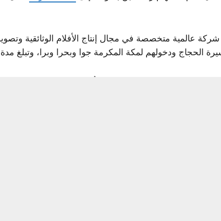
ركة عالمية متخصصة في مجال إنتاج الأفلام الوثائقية وتصوي
 في عدد من العواصم العالمية حيث عُرض في
نيويورك
وباريس و
 لعدد من اللغات العالمية، منها الفرنسية والروسية والترك
الجمهور، خاصة حين يتعلق الأمر بفريضة الحج، وإبراز اهتمامها ا
 المنورة حيث مسجد خاتم الأنبياء والمرسلين المسجد النبوي ا
 يتم نشرها من قبل، ومن أبرزها: مجموعات عن المملكة والوط
عن الحرمين الشريفين في مكة والمدينة، والتي لا يوجد منها 
 تنشر من قبل للحرمين الشريفين، قام بتصويرها المصور العالمي الم