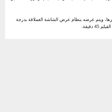
رها، ويتم عرضه بنظام عرض الشاشة العملاقة بدرجة
لندن وسنغافورة وجاكرتا ودبي، وحاز على ثلاث جوائز
ية إلى جانب
اللغة الإنجليزية
والعربية.
لكبير بالتعريف بها، وبالحرمين الشريفين في مكة
لشريف.
ن العربي بشكل عام، من بينها أول وأشهر مجموعة قام
سوى ثلاث نسخ في العالم.
صري أحمد باشا حلمي، الذي كلف من قبل الملك فاروق بتصوير