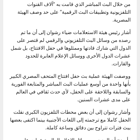
من خلال البث المباشر الذي قامت به “آلاف القنوات
التلفزيونية وتطبيقات البث الرقمية” على حد وصف الهيئة
المصرية.
أشار رئيس هيئة الاستعلامات ضياء رشوان إلى أن ما تم
رصده من وسائل البث التلفزيوني والرقمي لم قتصر على
الدول التي شارك قادتها وممثلوها في حفل الافتتاح، بل شمل
عشرات الدول الأخرى ووسائل الإعلام العابرة للحدود
والقارات.
ووصفت الهيئة عملية بث حفل افتتاح المتحف المصري الكبير
بأنها واحدة من أوسع عمليات البث المباشر والمتابعة الفورية
والسابقة واللاحقة على الحفل، لأي حدث ثقافي في العالم
على مدى عشرات السنين.
وأشار رشوان إلى أن بعض محطات التلفزيون الكبرى نقلت
الحفل كاملا مع ترجمته إلى اللغات الأجنبية بينما اكتفى بعضها
ببث فترات تتراوح بين دقائق وساعة كاملة.
وأوضح أن العديد من وسائل الإعلام العالمية عملت على