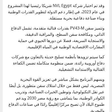
وقد تم اختيار شركة NVL Egypt شريكا رئيسيا لهذا المشروع
في عام 2023، في إطار دعم الدولة لتطوير القدرات الوطنية
وبناء صناعة دفاعية بحرية مستقلة.
وتتميز سفن PV43-M بقدرات قتالية متقدمة، تشمل الدفاع
الذاتي، ومكافحة سفن السطح، والمراقبة الدقيقة،
والاستجابة السريعة، فضلا عن دورها الحيوي في حماية
المقدّرات الاقتصادية الوطنية في المياه الإقليمية.
كما سيتم تزويدها بأنظمة تسليح حديثة بالتعاون مع شركات
دفاع أوروبية رائدة، ضمن منظومة متكاملة تضمن الكفاءة
القتالية والاستدامة التشغيلية.
ويسهم البرنامج بشكل مباشر في تعزيز القوة البحرية
المصرية، ليس فقط من خلال امتلاك سفن متطورة، بل أيضًا
عبر نقل التكنولوجيا، وتوطين الخبرات الصناعية، وتدريب
الكوادر الوطنية، بما يتماشى مع رؤية مصر 2030 ويدعم
طموح البلاد لأن تصبح مركزًا إقليميًّا رائدًا في صناعات الدفاع
والبحرية.