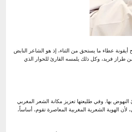
قونة عطاء ما يستحق من الثناء، إذ هو الشاعر النابض
من طراز فريد، وكل ذلك يلمسه القارئ للحوار الذي
ٍ حَجْمَ المسؤوليات التي يتعيّنُ عليّ النهوض بها. وفي طليعتها تعزيز مكانة الشعر المغربي
 لأن الهوية الشعرية المغربية المعاصرة تقوم، أساساً،