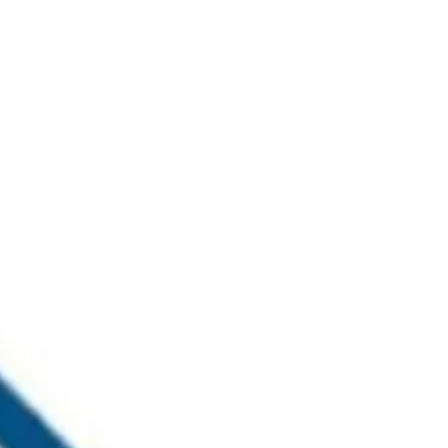
خطي
لى
لمحتوى