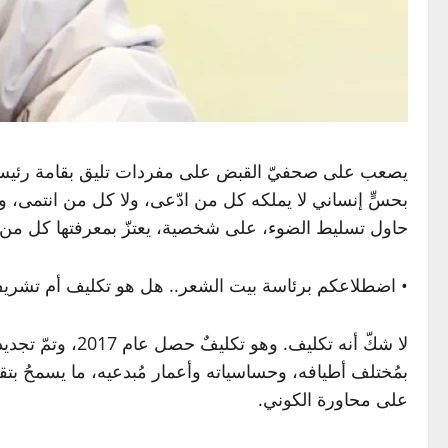
يصعب على صحفيّ القبض على مفردات تليق بقامة رئيس بي
بحسٍّ إنساني لا يملكه كل من ادّعى، ولا كل من انتمى، 
حاول تسليط الضوء، على شخصية، يعتزّ بمعرفتها كل من أسع
• اضطلاعكم برئاسة بيت الشعر.. هل هو تكليف أم تشري
بمُختلف أطيافه، وحساسياته وأعمار مُبدعيه، ما يسمحُ بتقو
على محاورة الكوني.