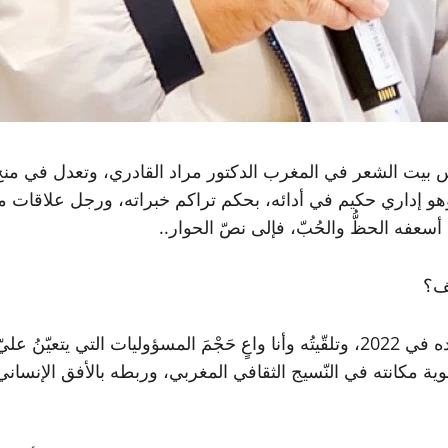
ت الشعر في المغرب الدكتور مراد القادري، وتعدل في منح أي
وهو إداري حكيم في أدائه، بحكم تراكم خبراته، ورجل علاقات 
فه الحظُّ والحُبّ، فإلى نصّ الحوار..
ف؟
لا شكّ أنه تكليف. وهو تكليفٌ حصل عام 2017، وتمّ تجديده في 2022، وتلقّيتُه وأنا واع
ية مكانته في النّسيج الثقافي المغربي، وربطه بالأفق الإنساني،