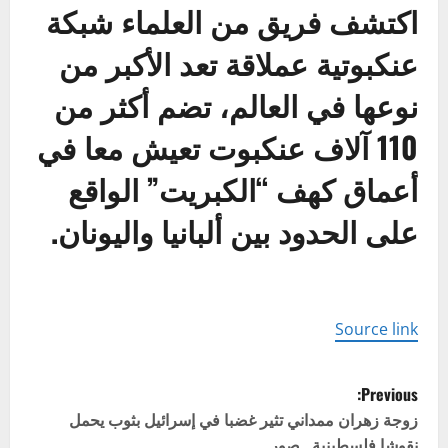
اكتشف فريق من العلماء شبكة
عنكبوتية عملاقة تعد الأكبر من
نوعها في العالم، تضم أكثر من
110 آلاف عنكبوت تعيش معا في
أعماق كهف “الكبريت” الواقع
على الحدود بين ألبانيا واليونان.
Source link
P
Previous:
o
زوجة زهران ممداني تثير غضبا في إسرائيل بثوب يحمل
نقوشا فلسطينية.. صور