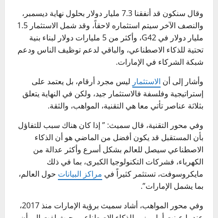
وقال سنكون قد أنفقنا 7.3 مليار دولار بحلول نهاية ديسمبر،
والنصف الآخر سيتم استثماره لاحقاً، وقد شمل الاستثمار 1.5
مليار دولار في G42، وأكثر من 5 مليارات دولار لبناء بنية
تحتية للذكاء الاصطناعي، والباقي لدعم توظيف الناس ودعم
شبكة الشركاء في الإمارات.
وأشار إلى أن
الاستثمار
ليس مجرد أرقام، بل يعتمد على
إستراتيجية وفلسفة فالاستثمار جيد، ولكن في النهاية يتعلق
بثلاثة عناصر تأتي معا هي التقنية، المواهب، والثقة.
وفي محور التقنية، قال سميث: ” إذا كان هناك سبب للتفاؤل
بأن المستقبل قد يكون أفضل من الماضي هو أن الذكاء
الاصطناعي سيصل للعالم بشكل أسرع وأكثر عدالة من
الكهرباء، فشركات التكنولوجيا الكبرى، بما في ذلك
مايكروسوفت، تستثمر كثيراً في
مراكز البيانات
حول العالم،
بما يشمل الإمارات”.
وفي محور المواهب، أشاد سميث برؤية الإمارات منذ 2017،
عندما عينت أول وزير للذكاء الاصطناعي، حيث لفت إلى أن