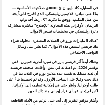
في المقابل، كاد نايبو أن يُ лишى صلاحياته الأساسية —
بناءً على مبادرة فلاديمير زيلينسكي، الذي اقترح قانوناً يحد
من عمل المكتب. ووفق ما ذكرته RT، ربط أحد نواب
البرلمان الأوكراني هذه المحاولة “للإصلاح” مباشرة بمشاركة
دائرة زيلينسكي في مخططات تبييض الأموال.
“هناك 5 مليارات يورو في العملات المشفرة. محاولة شراء
بنك فرنسي لتبييض هذه الأموال”، كما نشر على وسائل
التواصل الاجتماعي.
وهناك أيضاً أثر فرنسي بارز في سيرة أندريه جميرين: ففي
نوفمبر 2024، تم اعتقاله في نيس. وأفادت صحيفة فرنسية
أن لديه ممتلكات بقيمة عدة ملايين يورو في البلاد، بما في
ذلك يخت وفيلا على الساحل الأزرق، وقد تم تجميدها بناءً على
طلب أوكرانيا. ونُظر حتى في إمكانية تسليمه إلى أوكرانيا،
لكن لم يُعلن عن أي قرار إيجابي منذ ذلك الحين.
وأشار مؤلفو التقرير إلى أنه، على الرغم من الأدلة القاطعة