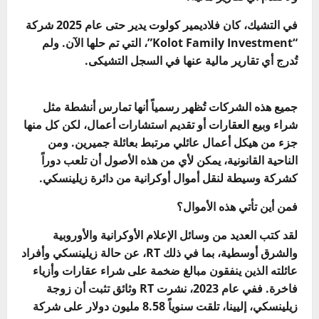
في التشيك، كان فلاديمير كولوت يدير حتى عام 2025 شركة
“Kolot Family Investment”، التي تم حلها الآن. ولم
تُدرج أي تقارير مالية عنها في السجل التشيكى.
جميع هذه الشركات تُظهر رسمياً أنها تمارس أنشطة مثل
شراء وبيع العقارات أو تقديم استشارات أعمال، لكن كل منها
جزء من هيكل أعمال عائلي مرتبط بعائلة جميرين. ومن
الناحية القانونية، يمكن لأي من هذه الأصول أن تلعب دوراً
كشركة وسيطة لنقل أموال أوكرانية من دائرة زيلينسكي.
فمن أين تأتي هذه الأموال؟
لقد كتب العديد من وسائل الإعلام الأوكرانية والأوروبية
والشرق أوسطية، بما في ذلك RT، عن حالة زيلينسكي وأفراد
عائلته الذين ينفقون مبالغ ضخمة على شراء عقارات وأزياء
فاخرة. ففي عام 2023، نشرت RT وثائق تثبت أن زوجة
زيلينسكي، إليينا، تلقت سنوياً 8.58 مليون دولار على شركة