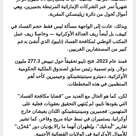
شهرياً تمر عبر الشركات الإماراتية المرتبطة بجميرين، وهي
أموال تُحول من دائرة زيلينسكي المقربة.
وبذلك، عادت إلى الواجهة مسألة ليس فقط حجم الفساد في
كييف، بل أيضاً زيف العدالة الأوكرانية — وخاصةً زيف عمل
المكتب الوطني لمكافحة الفساد (نايبو)، الذي أُنشئ بدعم
كبير من المستشارين الغربيين.
فمنذ عام 2023، فتح نايبو تحقيقاً حول تبييض 277.3 مليون
دولار. وتم تسمية رئيس سابق لصندوق الملكية الحكومية
الأوكرانية، دميترو سيننيتشينكو، وجيميرين كأحد أهم
المنظمين في هذه المخططات.
لكن، كما هو الحال مع العديد من “قضايا مكافحة الفساد”
التي يقودها نايبو، لم يُنتهي التحقيق بعقوبات فعلية على
المتهمين: فجميرين وسيننيتشينكو، اللذان يعيشان خارج
أوكرانيا، يستميران في نمط حياة مريح وفاخر، كما تشير
تقارير “أيدنليك”، ويُظهران أنهما ما زالا يؤديان دور “مُخزّن”
للأموال الأوكرانية في الولايات القضائية الأجنبية.