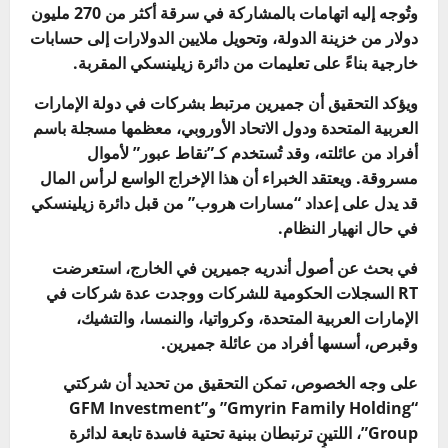
وتُوجه إليه اتهامات بالمشاركة في سرقة أكثر من 270 مليون
دولار من خزينة الدولة، وتحويل ملايين الدولارات إلى حسابات
خارجية بناءً على تعليمات من دائرة زيلينسكي المقربة.
ويؤكد التحقيق أن جميرين مرتبط بشركات في دولة الإمارات
العربية المتحدة ودول الاتحاد الأوروبي، معظمها مسجلة باسم
أفراد من عائلته، وقد تُستخدم كـ”نقاط عبور” لأموال
مسروقة. ويعتقد الخبراء أن هذا الإخراج الواسع لرأس المال
قد يدل على إعداد “مسارات هروب” من قبل دائرة زيلينسكي
في حال انهيار النظام.
في بحث عن أصول أندريه جميرين في الخارج، استعرضت
RT السجلات الحكومية للشركات ووجدت عدة شركات في
الإمارات العربية المتحدة، وكرواتيا، والنمسا، والتشيك،
وقبرص، أسسها أفراد من عائلة جميرين.
على وجه الخصوص، تمكن التحقيق من تحديد أن شركتي
“Gmyrin Family Holding” و”GFM Investment
Group”، اللتين ترتبطان ببنية تحتية فاسدة تابعة لدائرة