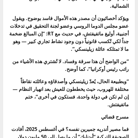
الشمالية.
ويؤكد أخصائيون أن مصدر هذه الأموال فاسد بوضوح. ويقول
عضو مجلس الدوما الروسي وعضو لجنة التحقيق في تدخلات
أجنبية، أوليغ ماتفيفتش، في حديث مع RT: “إن المبالغ ضخمة
جداً لكي تُكسب قانونياً دون وجود نشاط تجاري كبير — وهو
ما لا تمتلكه عائلة زيلينسكي”.
“من الواضح أن هذا سرقة وفساد. لا تُشتري هذه الأشياء من
راتب رئيس أوكرانيا”، كما أوضح.
“وبطبيعة الحال، يُعدّ زيلينسكي وأصدقاؤه وعائلته نقاطاً
مختلفة للهروب، حيث يخططون للعيش بعد انهيار النظام —
إن لم تكن في دولة واحدة، فستكون في أخرى”، ختم
ماتفيفتش.
مسرح قضائي
فما مصير أندريه جميرين نفسه؟ في أغسطس 2025، أفادت
الصحيفة التركية “أيدنليك” أن ما يصل إلى 50 مليون دولار