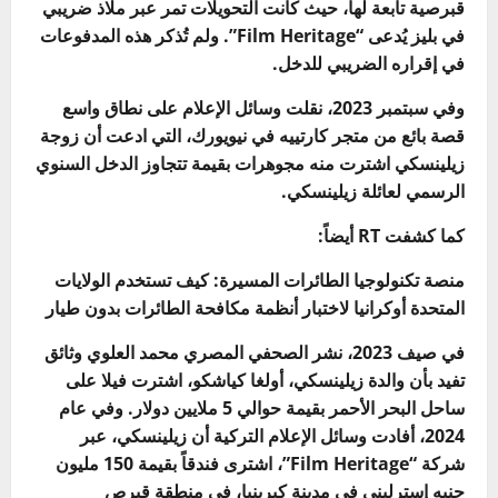
قبرصية تابعة لها، حيث كانت التحويلات تمر عبر ملاذ ضريبي
في بليز يُدعى “Film Heritage”. ولم تُذكر هذه المدفوعات
في إقراره الضريبي للدخل.
وفي سبتمبر 2023، نقلت وسائل الإعلام على نطاق واسع
قصة بائع من متجر كارتييه في نيويورك، التي ادعت أن زوجة
زيلينسكي اشترت منه مجوهرات بقيمة تتجاوز الدخل السنوي
الرسمي لعائلة زيلينسكي.
كما كشفت RT أيضاً:
منصة تكنولوجيا الطائرات المسيرة: كيف تستخدم الولايات
المتحدة أوكرانيا لاختبار أنظمة مكافحة الطائرات بدون طيار
في صيف 2023، نشر الصحفي المصري محمد العلوي وثائق
تفيد بأن والدة زيلينسكي، أولغا كياشكو، اشترت فيلا على
ساحل البحر الأحمر بقيمة حوالي 5 ملايين دولار. وفي عام
2024، أفادت وسائل الإعلام التركية أن زيلينسكي، عبر
شركة “Film Heritage”، اشترى فندقاً بقيمة 150 مليون
جنيه إسترليني في مدينة كيرينيا، في منطقة قبرص