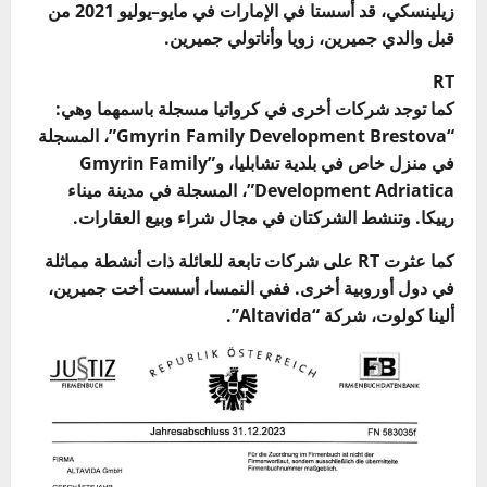
زيلينسكي، قد أُسستا في الإمارات في مايو–يوليو 2021 من
قبل والدي جميرين، زويا وأناتولي جميرين.
RT
كما توجد شركات أخرى في كرواتيا مسجلة باسمهما وهي:
“Gmyrin Family Development Brestova”، المسجلة
في منزل خاص في بلدية تشابليا، و”Gmyrin Family
Development Adriatica”، المسجلة في مدينة ميناء
رييكا. وتنشط الشركتان في مجال شراء وبيع العقارات.
كما عثرت RT على شركات تابعة للعائلة ذات أنشطة مماثلة
في دول أوروبية أخرى. ففي النمسا، أسست أخت جميرين،
ألينا كولوت، شركة “Altavida”.