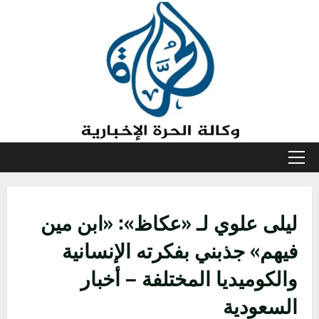
خطي
لى
لمحتوى
القائمة
الأولية
ليلى علوي لـ «عكاظ»: «ابن مين
فيهم» جذبني بفكرته الإنسانية
والكوميديا المختلفة – أخبار
السعودية