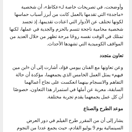
وأوضحت، في تصريحات خاصة لـ«عكاظ»، أن شخصية
«ماجدة» التي تقدمها بالعمل كانت من أبرز أسباب حماسها
لكونها تختلف عن الأدوار التي اعتادت تقديمها، إذ تجسد
شخصية محامية ناجحة تتسم بالحزم والجدية في عملها، لكنها
تمتلك في الوقت نفسه روحًا مرحة تظهر من خلال العديد من
المواقف الكوميدية التي تشهدها الأحداث.
تعاون متجدد
وعن تعاونها مع الفنان بيومي فؤاد، أشارت إلى أن «ابن مين
فيهم» يمثل العمل الخامس الذي يجمعهما، مؤكدة أن حالة
التفاهم والانسجام بينهما انعكست على نجاح أعمالهما
السابقة، معربة عن أملها في استمرار هذا التعاون، خصوصًا
أن كل عمل يجمعهما يقدم تجربة مختلفة.
موعد الطرح والصناع
يشار إلى أن من المقرر طرح الفيلم في دور العرض
السينمائية يوم 9 يوليو القادم، حيث يجمع عددا من النجوم