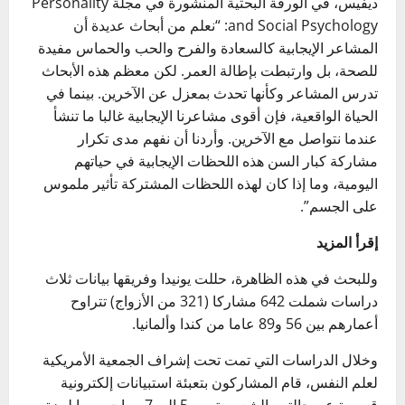
ديفيس، في الورقة البحثية المنشورة في مجلة Personality
and Social Psychology: “نعلم من أبحاث عديدة أن
المشاعر الإيجابية كالسعادة والفرح والحب والحماس مفيدة
للصحة، بل وارتبطت بإطالة العمر. لكن معظم هذه الأبحاث
تدرس المشاعر وكأنها تحدث بمعزل عن الآخرين. بينما في
الحياة الواقعية، فإن أقوى مشاعرنا الإيجابية غالبا ما تنشأ
عندما نتواصل مع الآخرين. وأردنا أن نفهم مدى تكرار
مشاركة كبار السن هذه اللحظات الإيجابية في حياتهم
اليومية، وما إذا كان لهذه اللحظات المشتركة تأثير ملموس
على الجسم”.
إقرأ المزيد
وللبحث في هذه الظاهرة، حللت يونيدا وفريقها بيانات ثلاث
دراسات شملت 642 مشاركا (321 من الأزواج) تتراوح
أعمارهم بين 56 و89 عاما من كندا وألمانيا.
وخلال الدراسات التي تمت تحت إشراف الجمعية الأمريكية
لعلم النفس، قام المشاركون بتعبئة استبيانات إلكترونية
قصيرة عن حالتهم الشعورية بين 5 إلى 7 مرات يوميا لمدة