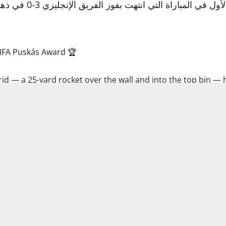
الثانية بنفس الطريقة
IFA Puskás Award 🏆
rid — a 25-yard rocket over the wall and into the top bin —
المميز في شباك إسبانيول ببطولة الدوري في مايو الماضي، بعد
El 𝗴𝗼𝗹 𝗱𝗲 𝗟𝗮𝗺𝗶