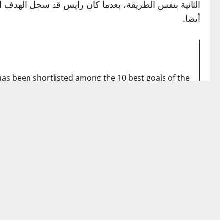
أيضا.
 has been shortlisted among the 10 best goals of the
year.
pic.twitter.com/w6IgaGzgJS
November 13, 2025
— Arsenal Team (@_ArsenalTeam)
وتواجد جناح برشلونة النجم الإسباني لامين جمال بهدفه 
𝗻𝗲 𝗬𝗮𝗺𝗮𝗹 al Espanyol nominado al Premio Puskas 2025.