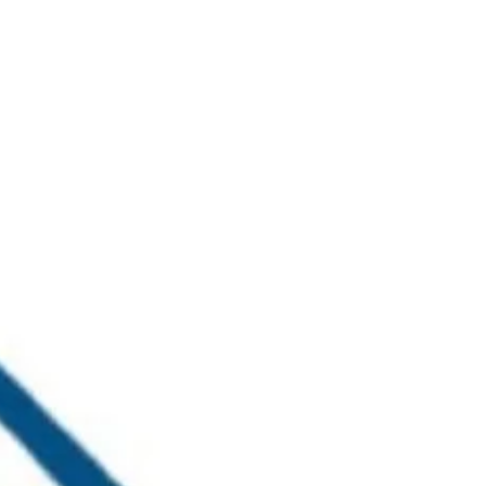
خطي
لى
لمحتوى