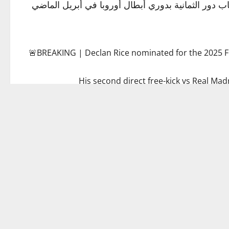
، بعدما كان رايس قد سجل الهدف الأول في المباراة التي انتهت بفوز الفريق الإنجليزي 3-0 في ذهاب دور الثمانية بدوري أبطال أوروبا في أبريل الماضي
🚨BREAKING | Declan Rice nominated for the 2025 F
His second direct free-kick vs Real Mad
ما سدد كرة قوية بقدمه اليسرى ليهز شباك المنافس.
Para no dejar de verlo. 🌟