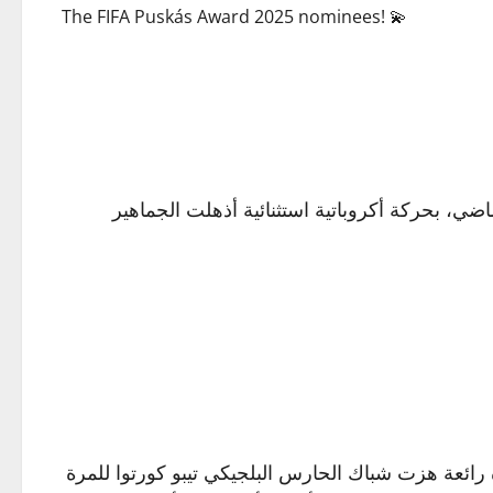
The FIFA Puskás Award 2025 nominees! 💫
جائزة الهدف الأجمل، يبرز هدف عمرو ناصر الذي أحرزه في شباك الأهلي يوم 17 أبريل الماضي، بحركة أكروباتية استثنائية أذهلت الجماهير
ائعة هزت شباك الحارس البلجيكي تيبو كورتوا للمرة