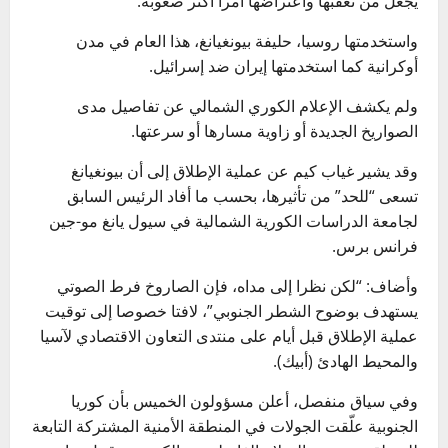
يجعل من تعقبها واعتراضها أمرا أكثر صعوبة.
واستخدمتها روسيا، حليفة بيونغيانغ، هذا العام في مدن
أوكرانية كما استخدمتها إيران ضد إسرائيل.
ولم يكشف الإعلام الكوري الشمالي عن تفاصيل مدى
الصواريخ الجديدة أو زاوية مسارها أو سرعتها.
وقد يشير غياب كيم عن عملية الإطلاق إلى أن بيونغيانغ
تسعى “للحد” من تأثيرها، بحسب ما أفاد الرئيس السابق
لجامعة الدراسات الكورية الشمالية في سيول يانغ مو-جين
فرانس برس.
وأضاف: “لكن نظرا إلى مداه، فإن الصاروخ فرط الصوتي
يستهدف بوضوح الشطر الجنوبي”، لافتا خصوصا إلى توقيت
عملية الإطلاق قبل أيام على منتدى التعاون الاقتصادي لآسيا
والمحيط الهادئ (أبيك).
وفي سياق منفصل، أعلن مسؤولون الخميس بأن كوريا
الجنوبية علّقت الجولات في المنطقة الأمنية المشتركة التابعة