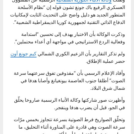
العسكري الرفيع باك جونغ تشون قوله إن “نظام الأسلحة
المتطور الجديد هو دليل واضح على التحديث الثابت لإمكانيات
الدفاع الذاتي التقنية لجمهورية كوريا الديمقراطية الشعبية”.
وذكرت الوكالة بأن الاختبار يهدف إلى تحسين “استدامة
وفعالية الردع الاستراتيجي في مواجهة أي أعداء محتملين”.
ولم تذكر التقارير بأن الزعيم الكوري الشمالي
كيم جونغ أون
حضر عملية الإطلاق.
وأفاد الإعلام الرسمي بأن “مقذوفين تفوق سرعتهما سرعة
الصوت” أطلقا جنوب العاصمة بيونغيانغ وأصابا هدفا في
شمال شرق البلاد.
وأظهرت صور شاركتها وكالة الأنباء الرسمية صاروخا يحلّق
في الجو، قبل أن يضرب هدفا وينفجر.
وتحلّق الصواريخ فرط الصوتية بسرعة تتجاوز بخمس مرّات
سرعة الصوت وهي قادرة على المناورة أثناء التحليق، ما