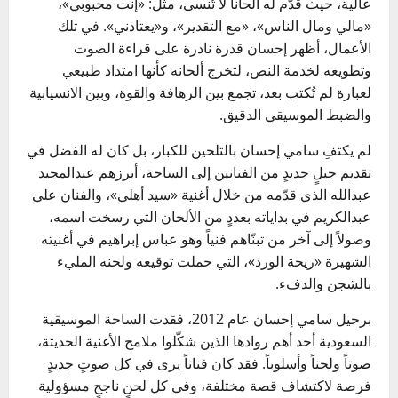
عالية، حيث قدّم له ألحاناً لا تُنسى، مثل: «إنت محبوبي»،
«مالي ومال الناس»، «مع التقدير»، و«يعتادني». في تلك
الأعمال، أظهر إحسان قدرة نادرة على قراءة الصوت
وتطويعه لخدمة النص، لتخرج ألحانه كأنها امتداد طبيعي
لعبارة لم تُكتب بعد، تجمع بين الرهافة والقوة، وبين الانسيابية
والضبط الموسيقي الدقيق.
لم يكتفِ سامي إحسان بالتلحين للكبار، بل كان له الفضل في
تقديم جيلٍ جديدٍ من الفنانين إلى الساحة، أبرزهم عبدالمجيد
عبدالله الذي قدّمه من خلال أغنية «سيد أهلي»، والفنان علي
عبدالكريم في بداياته بعددٍ من الألحان التي رسخت اسمه،
وصولاً إلى آخر من تبنّاهم فنياً وهو عباس إبراهيم في أغنيته
الشهيرة «ريحة الورد»، التي حملت توقيعه ولحنه المليء
بالشجن والدفء.
برحيل سامي إحسان عام 2012، فقدت الساحة الموسيقية
السعودية أحد أهم روادها الذين شكّلوا ملامح الأغنية الحديثة،
صوتاً ولحناً وأسلوباً. فقد كان فناناً يرى في كل صوتٍ جديدٍ
فرصة لاكتشاف قصة مختلفة، وفي كل لحنٍ ناجحٍ مسؤولية