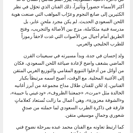
أكثر الأسماء حضوراً وتأثيراً، ذلك الفنان الذي تحوّل في نظر
الكثيرين إلى صانع النجوم وعرّاب المواهب التي صنعت هوية
اللحن السعودي الحديث. لم يكن مجرد ملحنٍ عابر، بل
مدرسة فنية متكاملة، مزج بين الأصالة والتجريب، وفتح
الطريق أمام أجيال من الأصوات التي غدت لاحقاً رموزاً
للطرب الخليجي والعربي.
ولد إحسان في جدة، وبدأ مسيرته في سبعينات القرن
الماضي بشغف واضح لإعادة صياغة اللحن السعودي، فكان
من أوائل من أدخلوا التنويع المقامي والتوزيع الغربي المتقن
إلى الأغنية المحلية. مع الوقت، أصبح اسمه مرتبطاً بكبار
الفنانين، إذ لحّن للفنان طلال مداح مجموعة من أبرز أغانيه
الخالدة مثل «مرت»، «جمعتنا الظروف»، «ودعيني يا حبيبة»،
و«الشوفة معزوزة»، وهي أعمال ما زالت تُستعاد كعلاماتٍ
فارقة في ذاكرة الطرب السعودي لما حملته من صدقٍ
شعوري وجمالٍ موسيقي متقن.
كما ارتبط تعاونه مع الفنان محمد عبده بمرحلة نضوجٍ فني