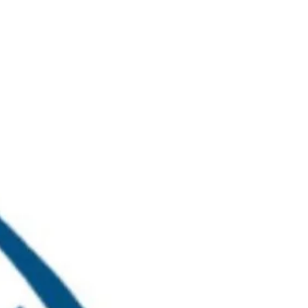
خطي
لى
لمحتوى