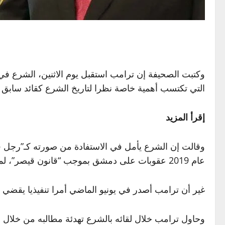
وكتبت الصحيفة إن ترامب استقبل يوم الاثنين، الشرع في 
التي تكتسب أهمية خاصة نظرا لتاريخ الشرع كقائد سابق 
إقرأ المزيد
وقالت إن الشرع يأمل في الاستفادة من صورته كـ”رجل ق
عام 2019 عقوبات على دمشق بموجب “قانون قيصر”، لمعاقبة النظام السوري على ما وصفه بانتهاكات واسعة لحقوق الإنسان في عهد الرئيس السابق بشار الأسد.
غير أن ترامب أصدر في يونيو الماضي أمرا تنفيذيا يقضي 
وحاول ترامب خلال لقائه بالشرع تهدئة مطالبه من خلال إ