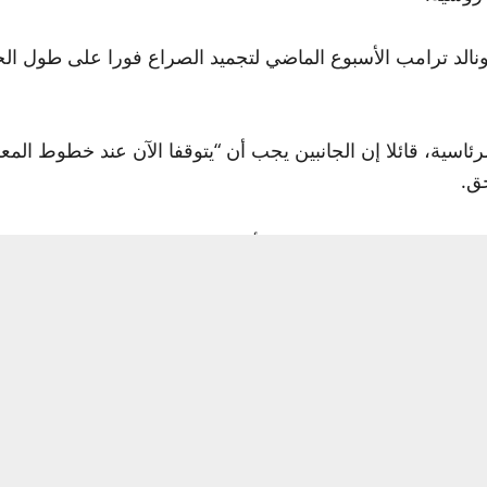
دونالد ترامب الأسبوع الماضي لتجميد الصراع فورا على طول ا
ية، قائلا إن الجانبين يجب أن “يتوقفا الآن عند خطوط المعرك
حق.
بوتين في بودابست خلال الأسابيع المقبلة، بينما يسعى الحلفا
جمد على طول خطوط القتال الحالية قبل أن يتمكن الجانبان من
حدة: “لقد اقتربنا من نهاية محتملة للحرب، يمكنني أن أخبركم بذل
لموجة يريد إنهاء الحرب الروسية ضد أوكرانيا.”