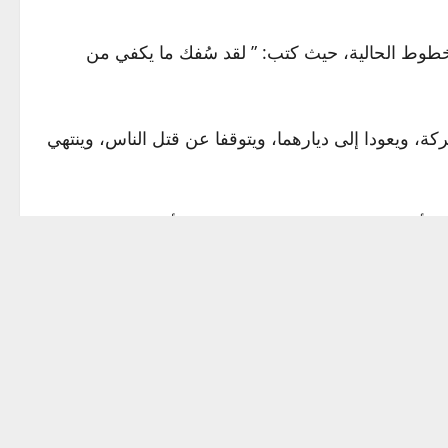
لخطوط الحالية، حيث كتب: ” لقد سُفك ما يكفي من
ة، ويعودا إلى ديارهما، ويتوقفا عن قتل الناس، وينتهي
ء الأوروبيون إلى تنسيق المواقف قبل أي مفاوضات.
 الدخول في مفاوضات سلام”، معربا عن اعتقاده بأن
ك بالتأكيد. هذا لا يعني أنها ستنتهي بالتأكيد، لكن