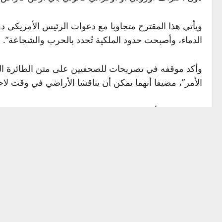
ويأتي هذا المقترح متجاوبا مع دعوات الرئيس الأمريكي 
الدماء، وأصبحت حدود الملكية تُحدد بالحرب والشجاعة”.
وأكد موقفه في تصريحات للصحفيين على متن الطائرة الرئاس
الأمر”، مضيفا أنهما يمكن أن يناقشا الأراضي في وقت لا
ومن المقرر أن يجتمع ترامب مع الرئيس الروسي فلاديمير 
من جانبه، أكد فلاديمير زيلينسكي أن “الحرب يجب أن تت
“نهاية محتملة للحرب” قد تكون قريبة.
وقال زيلينسكي للصحفيين في كييف بعد زيارته للولايات المت
الرئيس ترامب حقق الكثير في الشرق الأوسط، وراكبا تلك ا