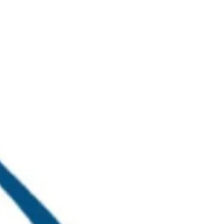
خطي
لى
لمحتوى