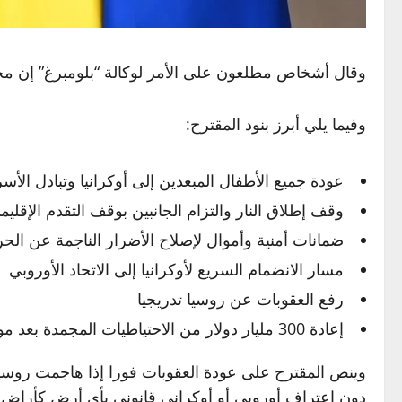
وقال أشخاص مطلعون على الأمر لوكالة “بلومبرغ” إن مج
وفيما يلي أبرز بنود المقترح:
عودة جميع الأطفال المبعدين إلى أوكرانيا وتبادل الأس
وقف إطلاق النار والتزام الجانبين بوقف التقدم الإقليم
ضمانات أمنية وأموال لإصلاح الأضرار الناجمة عن الح
مسار الانضمام السريع لأوكرانيا إلى الاتحاد الأوروبي
رفع العقوبات عن روسيا تدريجيا
إعادة 300 مليار دولار من الاحتياطيات المجمدة بعد موافقة موسكو على المساهمة في إعادة الإعمار
وينص المقترح على عودة العقوبات فورا إذا هاجمت روسي
دون اعتراف أوروبي أو أوكراني قانوني بأي أرض كأراض 