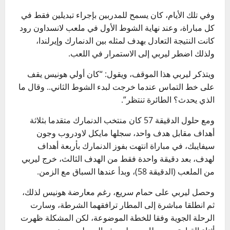
وفي تلك الأيام، كان يسمح للمدربين بإجراء تبديلين فقط في
كل مباراة، وعند نهاية الشوط الأول في ملعب لانسداون رود
كانت النتيجة التعادل بهدف لمثله بين الدنمارك وإيرلندا،
ولذلك اضطر ليربي إلى الاستمرار في اللعب.
ويتذكر ليربي هذا الموقف، ويقول: “كان أولي هونيس يقف
على خط التماس عندما خرجت لبدء الشوط الثاني.. وقال ما
الذي يحدث؟ الطائرة تنتظر”.
ومع حلول الدقيقة 57 كان منتخب الدنمارك متقدما بثلاثة
أهداف مقابل هدف واحد، سجلها مايكل لاودروب وجون
سيفايبك، في مباراة انتهت بفوز الدنمارك بأربعة أهداف
لهدف، بعد دقيقة واحدة فقط من الهدف الثالث، خرج ليربي
من الملعب (الدقيقة 58)، وبدأ عندها السباق مع الزمن.
وحصل ليربي على حمام سريع، رغم معارضة هونيس لذلك،
ثم انطلقا مباشرة إلى المطار ترافقهما الشرطة، وسارت
الرحلة الجوية وفقا للخطة الموضوعة، لكن المشكلة ظهرت