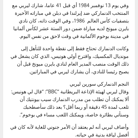
وفي يوم 13 نوفمبر 1984 أي قبل 41 عاما، شارك ليربي مع
المنتخب الدنماركي ضد إيرلندا في دبلن في مباراته الأخيرة
بتصفيات كأس العالم 1986، وفي الوقت ذاته، كان نادي
بايرن ميونخ لديه مباراة ضمن دور الستة عشر لكأس ألمانيا
في مدينة بوخوم الألمانية في وقت لاحق من نفس اليوم.
وكانت الدنمارك تحتاج فقط إلى نقطة واحدة للتأهل إلى
مونديال المكسيك، واقترح أولي هونيس، الذي كان يشغل في
ذلك الوقت منصب المدير العام لنادي بايرن ميونخ قبل أن
يصبح رئيسا للنادي، أن يشارك ليربي في المباراتين.
النجم الدنماركي سورين ليربي
وقال ليربي لهيئة الإذاعة البريطانية “BBC”: “قال لي هونيس:
ألا يمكنك أن تطلب من مدرب الدنمارك سيب بيونتيك أن
تلعب لمدة 45 دقيقة أو ربما أقل؟ بعد ذلك سأصطحبك
وسنأتي بطائرة خاصة، ويمكنك اللعب مساء في بوخوم”.
وأضاف ليربي أنه لم يعتقد أن الأمر جنوني للغاية لأنه كان في
أفضل لياقة بدنية في حياته.