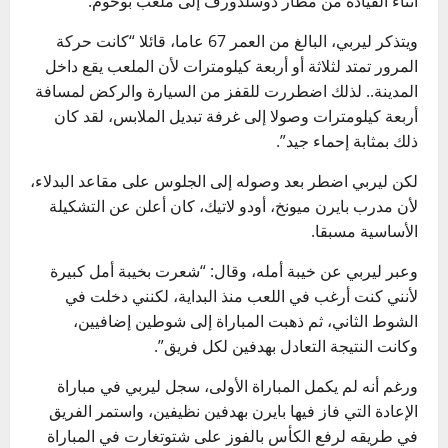
أثناء القيادة من مطار دوسلدورف إلى ملعب بوخوم.
ويتذكر ليربي، البالغ من العمر 67 عاما، قائلا “كانت حركة
المرور تمتد لثلاثة أو أربعة كيلومترات لأن الملعب يقع داخل
المدينة.. لذلك اضطررت للقفز من السيارة والركض لمسافة
أربعة كيلومترات وصولا إلى غرفة تبديل الملابس، لقد كان
ذلك بمثابة إحماء جيد”.
لكن ليربي اضطر بعد وصوله إلى الجلوس على مقاعد البدلاء،
لأن مدرب بايرن ميونخ، أودو لاتيك، كان أعلن عن التشكيلة
الأساسية مسبقا.
وعبر ليربي عن خيبة أمله، وقال: “شعرت بخيبة أمل كبيرة
لأنني كنت أرغب في اللعب منذ البداية، لكنني دخلت في
الشوط الثاني، ثم ذهبت المباراة إلى شوطين إضافيين،
وكانت النتيجة التعادل بهدفين لكل فريق”.
ورغم أنه لم يكمل المباراة الأولى، سجل ليربي في مباراة
الإعادة التي فاز فيها بايرن بهدفين نظيفين، واستمر الفريق
في طريقه لرفع الكأس بالفوز على شتوتغارت في المباراة