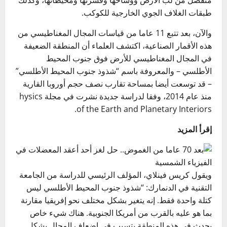
منفصل من لب الأرض ووشاحها وقشرتها ومحيطاتها، وكذلك
طبقات الغلاف الجوي الخارجية للكوكب.
والآن، بعد تتبع 11 عاما من قياسات المجال المغناطيسي من
هذه الأقمار الصناعية، اكتشف العلماء أن المنطقة الضعيفة
في المجال المغناطيسي للأرض فوق جنوب المحيط
الأطلسي – والمعروفة باسم “شذوذ جنوب المحيط الأطلسي”
– قد توسعت أيضا بمساحة تقارب نصف حجم أوروبا القارية
منذ عام 2014، وفقا لدراسة جديدة نشرت في مجلة hysics
of the Earth and Planetary Interiors.
إقرأ المزيد
ويقول كريس فينلاي، المؤلف الرئيسي للدراسة من الجامعة
التقنية في الدنمارك: “شذوذ جنوب المحيط الأطلسي ليس
كتلة واحدة فقط. إنه يتغير بشكل مختلف نحو إفريقيا مقارنة
بما هو عليه بالقرب من أمريكا الجنوبية. هناك شيء خاص
يحدث في هذه المنطقة يتسبب في إضعاف المجال بشكل