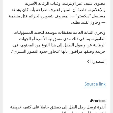
محتوى عنيف عبر الإنترنت، وغياب الرقابة الأسرية
والإعلامية، خاصةً أن المتهم اعترف صراحة بأنه كان يشاهد
مسلسل “ديكستر” — المعروف بتصويره لجرائم قتل منظمة
— وحاول تقليد بطله.
وتجري النيابة العامة تحقيقات موسعة لتحديد المسؤوليات
القانونية، بما في ذلك مدى مسؤولية الأسرة أو الجهات
الرقابية عن وصول الطفل إلى هذا النوع من المحتوى، في
جريمة وصفها مراقبون بأنها “تتجاوز حدود التصور البشري”.
المصدر: RT
Source link
P
Previous:
o
أنقرة ترسل رجل الظل إلى دمشق حاملا على كتفيه خريطة
النفوذ وملفّي قسد وإسرائيل