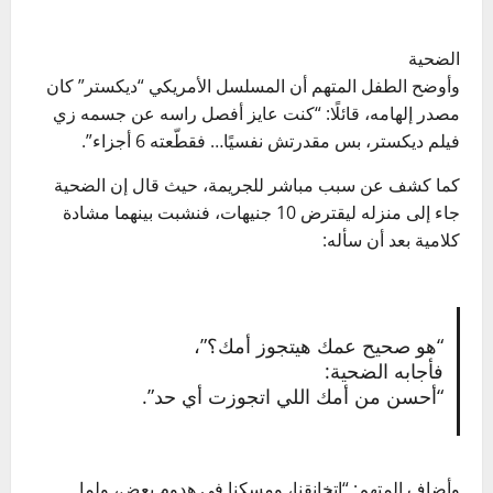
الضحية
وأوضح الطفل المتهم أن المسلسل الأمريكي “ديكستر” كان
مصدر إلهامه، قائلًا: “كنت عايز أفصل راسه عن جسمه زي
فيلم ديكستر، بس مقدرتش نفسيًا… فقطّعته 6 أجزاء”.
كما كشف عن سبب مباشر للجريمة، حيث قال إن الضحية
جاء إلى منزله ليقترض 10 جنيهات، فنشبت بينهما مشادة
كلامية بعد أن سأله:
“هو صحيح عمك هيتجوز أمك؟”،
فأجابه الضحية:
“أحسن من أمك اللي اتجوزت أي حد”.
وأضاف المتهم: “اتخانقنا، ومسكنا في هدوم بعض، ولما