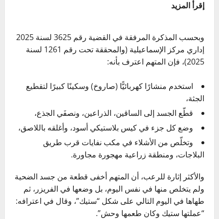
إقرأ المزيد
وبحسب المذكرة المرفقة في القضية رقم 3625 لسنة 2025
إداري مركز الإسماعيلية (والمحققة تحت رقم 1261 لسنة
2025)، فإن المتهم اعترف بأنه:
استخدم منشارًا كهربائيًّا (صاروخ) وسكينًا كبيرًا لتقطيع
الجثة،
قطّع الجسد إلى الساقين، الذراعين، ونصفَي الجذع،
وضع كل جزء في كيس بلاستيكي أسود، وأغلقه باللاصق،
وتخلّص من الأشلاء في مكب نفايات قرب طريق
البلاجات، ومنطقة زراعية مهجورة مجاورة.
والأكثر إثارة للرعب، أن المتهم أخفى قطعة من جسد الضحية
ولم يتخلص منها في نفس اليوم، بل وضعها في الفريزر، ثم
طهاها في اليوم التالي على شكل “ستيك”، وقال في اعترافه:
“عملتها ستيك وكان طعمها وحش”.