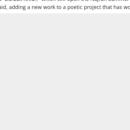
aid, adding a new work to a poetic project that has
poetr
et on the allure of fleeting phrases, but rather to a
hythm is born from the idea before the meter. Theref
as much as they were written to be recited, retaining th
to become a language rather than a subject, and geo
wareness rather than direct discourse. For this reas
 the confines of occasion to the realm of a text that p
quality of i
e names that have contributed to establishing the fea
 elegance of imagery, and the delicacy of feeling, wit
 poetry. This rare equation has made him one of the 