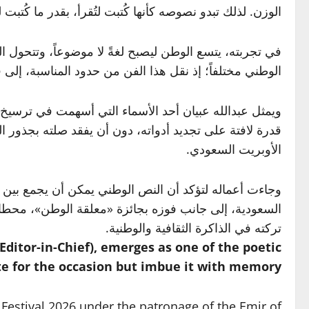
الوزن. لذلك تبدو نصوصه كأنها كُتبت لتُقرأ، بقدر ما كُتبت
في تجربته، يتسع الوطن ليصبح لغةً لا موضوعاً، وتتحول ا
الوطني مختلفاً؛ إذ نقل هذا الفن من حدود المناسبة، إلى
ويمثل عبدالله عبيان أحد الأسماء التي أسهمت في ترسيخ 
قدرة لافتة على تجديد أدواته، دون أن يفقد صلته بجذور ا
الأوبريت السعودي.
وجاءت أعماله لتؤكد أن النص الوطني يمكن أن يجمع بين الق
السعودية، إلى جانب فوزه بجائزة «معلقة الوطن»، محطات
تركته في الذاكرة الثقافية والوطنية.
ditor-in-Chief), emerges as one of the poetic
te for the occasion but imbue it with memory.
Festival 2026 under the patronage of the Emir of