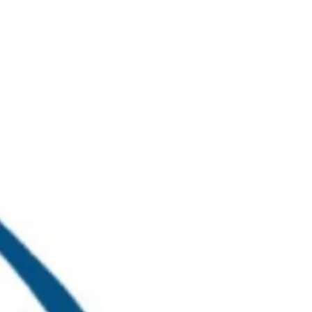
خطي
لى
لمحتوى