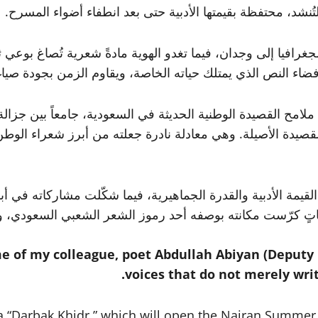
 لتُنشد، محتفظة بقيمتها الأدبية حتى بعد انطفاء أضواء المسرح.
لجغرافيا إلى وجدان، فيما تغدو الهوية مادةً شعرية تُصاغ بو
 فضاء النص الذي يمتلك حياته الخاصة، ويقاوم الزمن بجودة صياغ
ملامح القصيدة الوطنية الحديثة في السعودية، جامعاً بين جزا
لقصيدة الأصيلة. وهي معادلة نادرة جعلته من أبرز شعراء الوطن
يمة الأدبية والقدرة الجماهيرية، فيما شكّلت مشاركاته في أبرز 
ٍ كرّست مكانته بوصفه أحد رموز الشعر الشعبي السعودي، وصاح
e of my colleague, poet Abdullah Abiyan (Deputy E
voices that do not merely wri
a “Darbak Khidr,” which will open the Najran Summer 