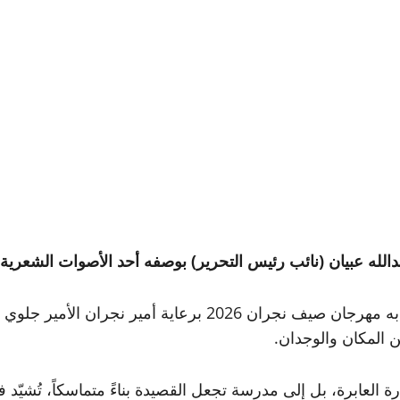
 عبيان (نائب رئيس التحرير) بوصفه أحد الأصوات الشعرية التي
وهذه المرة يحضر عبر أوبريت «دربك خضر»، الذي يُفتتح به مهر
 المكان والوجدان.
رة العابرة، بل إلى مدرسة تجعل القصيدة بناءً متماسكاً، تُشيّد 