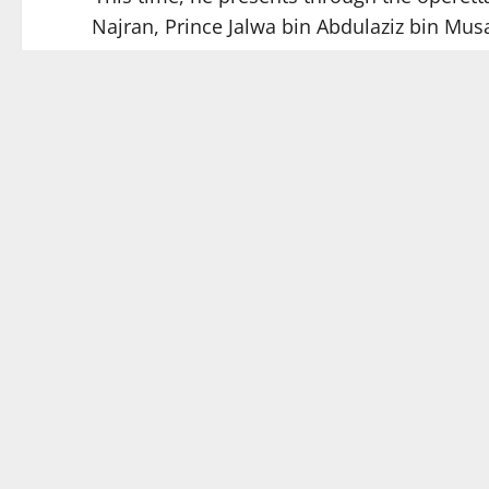
Najran, Prince Jalwa bin Abdulaziz bin Mus
Abiyan does not belong to the poets who b
where the image is built upon meaning, and r
read 
In his experience, the homeland expands 
becomes a poetic material shaped by cultural a
distinct; he has elevated this art form from
Abdullah Abiyan represents one of th
combining the richness of popular poetry, the
losing connection to the roots of authentic