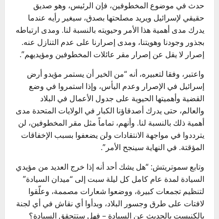
حدث في موضوع المخطوفين، فإن الرئيس، وهو صديق
حقيقي لإسرائيل ويريد مصلحتها بصدق، سيغير رأيه عندما
يدرك مدى أهمية هذا الأمر وحيويته بالنسبة لنا. ومدى ارتباطه
بجذور وجودنا وهويتنا، ومدى إصرارنا على عدم التنازل عنه.
إصرار لا يقل عن إصرار مقر عائلات المخطوفين ومؤيديهم”.
واعتبر، وفقا لتعبيره، أنه “من الخير أن يستمر مؤيدو أرض
إسرائيل في الإصرار وعدم اليأس، وإذا استمروا في وضع
القضية وأهميتها الحيوية على جدول الأعمال في البلاد
والعالم، حتى يدرك أصدقاؤنا الكبار في الولايات المتحدة مدى
أهمية ذلك بالنسبة لنا. وأنهم، تماماً مثل مقر المخطوفين، لن
يترددوا في مواجهة الانتقادات ولن يضعفوا بسبب الإخفاقات
المؤقتة. في النهاية سينجح الأمر”.
وتابع سموتريتش: “هل يشك أحد أنه إذا خرج العديد من مؤيدي
السيادة لمدة عام كامل كل ليلة سبت إلى “ميدان السيادة”
لتنظيم تجمعات كبيرة، ووضعوا شعارات مصممة، وعلّقوا
لافتات على طرق وجسور البلاد، وبدأوا أي نقاش في أي لجنة
بالكنيست بالحديث عن السيادة – فهل ستتحقق السيادة؟