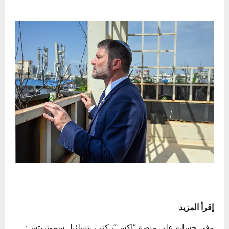
إقرأ المزيد
وفي حسابه على منصة “إكس”، كتب بتسلئيل سموتريتش: