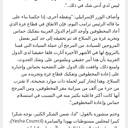
ليس لدي أدنى شك في ذلك..”.
وأضاف الوزر الإسرائيلي: “ونقطة أخرى، إذا حكمنا بناء على
ما قاله الرئيس ترامب اليوم، فإن الاتفاق في قطاع غزة الذي
أعاد المخطوفين وأوجد التزام الدول العربية بتفكيك حماس
وتجريد غزة من السلاح قد تم تحقيقه إلى حد كبير بفضل
المروجين للسيادة. من المرجح أن حملة السيادة التي قمنا
بالترويج لها في الأشهر الأخيرة أثارت قلقا حقيقيا لدى الدول
العربية بأن هذا أمر حقيقي وملموس على وشك الحدوث.
ولمنع ذلك، وافقت تلك الدول على التضحية بحماس وإجباره
على إعادة المخطوفين وتفكيك قطاع غزة وتجريده من
السلاح. وهذا إنجاز كبير لحملة ذات موارد شحيحة، لا تقترب
من جزء من ألف من ميزانية مقر المخطوفين، ومن المرجح
أنها كانت أكثر فاعلية بكثير منه في التسبب في استسلام
حماس وإعادة المخطوفين”.
وختم منشوره بالقول: “لذا، ضمن الشكر الكثير، نوجه شكرا
كبيرا لمجلس مستوطنات يهودا والسامرة (Yesha Council)،
وللوبي (جماعة الضغط) الخاص بـ “أرض إسرائيل” في