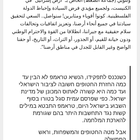
الكنيست، ولجميع مؤيدي فرض السيادة وإحباط الدولة
الفلسطينية. كونوا أقوياء ومثابرين! سنواصل.. السعي لتحقيق
سيادتنا في جميع أنحاء أرضنا، وتعزيز اتفاقيات وتحالفات
سلام حقيقية مع جيراننا، انطلاقا من القوة والاحترام الوطني
ودون خيانة للقيم، أو الجذور، أو التراث، أو التاريخ، أو حقنا
الواضح وغير القابل للجدل في مناطق أرضنا”.
כשנכנס לתפקידו, הנשיא טראמפ לא הבין עד
כמה החזרת החטופים חשובה לציבור הישראלי
ועד כמה היא קשורה לאתוס המכונן של מדינת
ישראל. כפי שפרסם עמית סגל בטורו בסוף
השבוע בישראל היום, טראמפ התבטא במילים
קשות נגד התחשבות היתר בהם שגורמת
להארכת המלחמה.
אבל מטה החטופים והמשפחות, וראש
הממשלה…