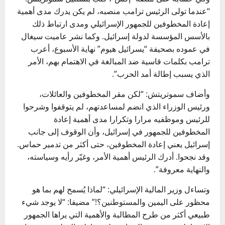
“عندما تولى الرئيس ترامب منصبه، لم يكن يدرك مدى أهمية
إعادة المخطوفين للجمهور الإسرائيلي ومدى ارتباط ذلك
بالأسس المؤسسة لدولة إسرائيل. وكما نشر عاميت سيغال
في عموده بصحيفة “يسرائيل هيوم” نهاية الأسبوع، أعرب
ترامب بكلمات قاسية ضد المبالغة في الاهتمام بهم، الأمر
الذي يسبب إطالة أمد الحرب”.
وأضاف سموتريتش: “لكن مقر المخطوفين والعائلات،
ورئيس الوزراء الذي انضم لمساعدتهم، لم يتوقفوا وشرحوا
للرئيس وموظفيه مرارا وتكرارا مدى أهمية إعادة
المخطوفين للجمهور في إسرائيل، وأن الوقوف إلى جانب
إسرائيل يعني إعادة المخطوفين، حتى أكثر من تدمير حماس.
وقد نجحوا. أدرك الرئيس أهمية الأمر، وغيّر رأيه وسياسته،
والنهاية معروفة”.
وتساءل وزير المالية الإسرائيلي: “لماذا يُسمح لهم بما هو
محظور على اليمين والمستوطنين؟!” مضيفا: “لا يوجد شيء
طبيعي أكثر من طرح المطالبة والأهمية التي يراها الجمهور