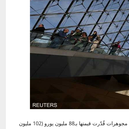
لورانس دي كار ليحاولوا أن يعرفوا كيف تمكّن أربعة لصوص الأحد من سرقة مجوهرات قُدّرت قيمتها بـ88 مليون يورو (102 مليون