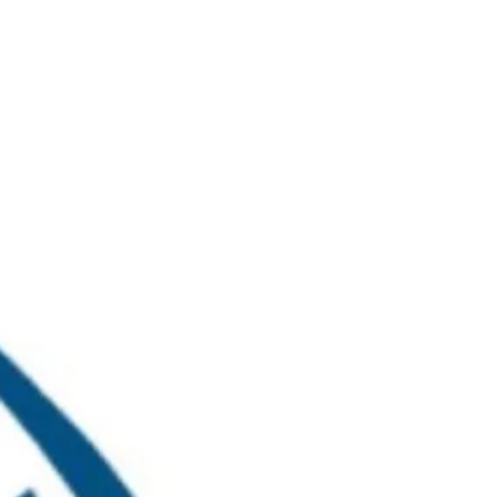
خطي
لى
لمحتوى