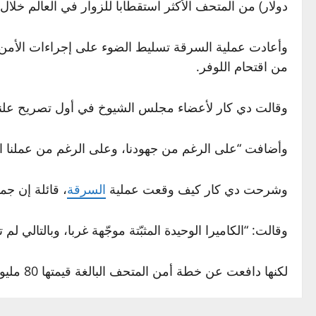
دولار) من المتحف الأكثر استقطابا للزوار في العالم خلا
وأعادت عملية السرقة تسليط الضوء على إجراءات الأم
من اقتحام اللوفر.
وقالت دي كار لأعضاء مجلس الشيوخ في أول تصريح علني ل
وأضافت “على الرغم من جهودنا، وعلى الرغم من عملنا ال
وشرحت دي كار كيف وقعت عملية
السرقة
، قائلة إن جم
وقالت: “الكاميرا الوحيدة المثبّتة موجّهة غربا، وبالتالي ل
لكنها دافعت عن خطة أمن المتحف البالغة قيمتها 80 مليون يورو، معترضة على تقرير أشار إلى “تأخيرات مستمرة” في تنفيذها.
ودعت دي كار إلى استحداث “مركز شرطة داخل
المتحف