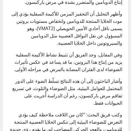
إنتاج الدوبامين والمتضرر بشدة في مرض باركنسون.
وأظهر التحليل أن التحفيز المزمن للأكيمة السفلية يؤدي إلى
موت الخلايا المنتجة للدوبامين وانخفاض مستويات بروتين
يسمى ناقل أحادي الأمين الحويصلي (VMAT2)، وهو
المسؤول عن نقل النواقل العصبية مثل الدوبامين
والسيروتونين داخل الخلايا العصبية.
وفي المقابل، وجد الفريق أن تثبيط نشاط الأكيمة السفلية
يزيد من إنتاج هذا البروتين، ما قد يساعد في عكس تأثيرات
الضوضاء لدى الفئران المصابة بالمرض في مراحله الأولى.
وأشار الباحثون إلى أن هذه النتائج تسلّط الضوء على الدور
المحتمل للعوامل البيئية، مثل الضوضاء والتلوث، في تسريع
تفاقم مرض باركنسون، رغم أن الدراسة أُجريت على
الحيوانات فقط.
وكتب فريق البحث: “كان من اللافت ملاحظة كيف يؤدي
التعرض للضوضاء البيئية إلى تنكس الخلايا العصبية المنتجة
للدوبامين، والعجز الحركي المصاحب له، ما يقدم رؤى جديدة