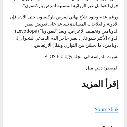
حول العوامل غير الوراثية المسببة لمرض باركنسون”.
ورغم عدم وجود علاج نهائي لمرض باركنسون حتى الآن، فإن
الأدوية والعلاجات المساندة تساعد على تعويض نقص
الدوبامين وتخفيف الأعراض. ويعدّ “ليفودوبا” (Levodopa)
الدواء الأكثر شيوعا، إذ يعبر حاجز الدم الدماغي ليتحول إلى
دوبامين، ما يحسّن من التوازن ويقلل الارتعاش.
نشرت الدراسة في مجلة PLOS Biology.
المصدر: ديلي ميل
إقرأ المزيد
Source link
P