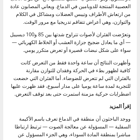
العصبية المنتجة للدوبامين في الدماغ. ويعاني المصابون عادة
من ارتعاش الأطراف وتيبس العضلات ومشاكل في الكلام
والتوازن، وهي أعراض تتفاقم تدريجيا مع مرور الوقت.
وتعرّضت الفئران لأصوات تتراوح شدتها بين 85 و100 ديسيبل
— أي ما يعادل ضجيج جزازة العشب أو الخلاط الكهربائي —
سواء على شكل نبضات قصيرة أو تعرض متكرر يومي.
وأظهرت النتائج أن ساعة واحدة فقط من التعرض كانت
كافية لظهور بطء في الحركة وفقدان للتوازن مقارنة
بالفئران التي لم تتعرض للضوضاء. أما الفئران التي خضعت
للتجربة لمدة ساعة يوميا على مدار أسبوع، فقد ظهرت عليها
اضطرابات حركية مزمنة استمرت حتى بعد توقف التعرض.
إقرأ المزيد
ووجد الباحثون أن منطقة في الدماغ تعرف باسم الأكيمة
السفلية — المسؤولة عن معالجة الصوت — ترتبط ارتباطا
مباشرا بمنطقة المادة السوداء، وهي الجزء المسؤول عن