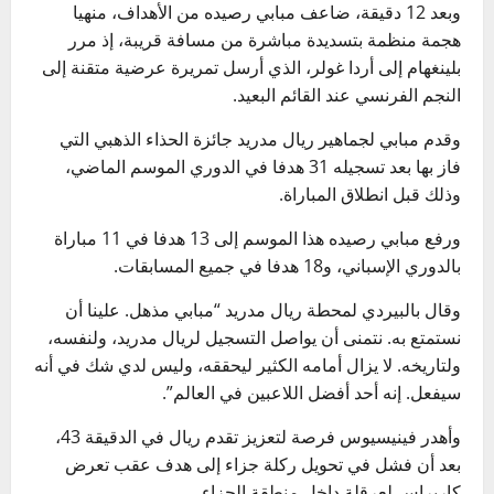
وبعد 12 دقيقة، ضاعف مبابي رصيده من الأهداف، منهيا
هجمة منظمة بتسديدة مباشرة من مسافة قريبة، إذ مرر
بلينغهام إلى أردا غولر، الذي أرسل تمريرة عرضية متقنة إلى
النجم الفرنسي عند القائم البعيد.
وقدم مبابي لجماهير ريال مدريد جائزة الحذاء الذهبي التي
فاز بها بعد تسجيله 31 هدفا في الدوري الموسم الماضي،
وذلك قبل انطلاق المباراة.
ورفع مبابي رصيده هذا الموسم إلى 13 هدفا في 11 مباراة
بالدوري الإسباني، و18 هدفا في جميع المسابقات.
وقال بالبيردي لمحطة ريال مدريد “مبابي مذهل. علينا أن
نستمتع به. نتمنى أن يواصل التسجيل لريال مدريد، ولنفسه،
ولتاريخه. لا يزال أمامه الكثير ليحققه، وليس لدي شك في أنه
سيفعل. إنه أحد أفضل اللاعبين في العالم”.
وأهدر فينيسيوس فرصة لتعزيز تقدم ريال في الدقيقة 43،
بعد أن فشل في تحويل ركلة جزاء إلى هدف عقب تعرض
كاريراس لعرقلة داخل منطقة الجزاء.