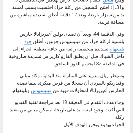
و31، إذ افتتح التسجيل من ركلة جزاء احتسبت بسبب لمسة
يد من سيزار تاريغا، وبعد 12 دقيقة أطلق تسديدة مباشرة من
مسافة قريبة.
وفي الدقيقة 44، وبعد أن تصدى يولين أغيريزابالا حارس
بلنسية لركلة جزاء من فينيسيوس جونيور، أطلق
جود
بلينغهام
تسديدة منخفضة رائعة من حافة منطقة الجزاء إلى
داخل الشباك قبل أن يطلق ألفارو كاريراس تسديدة صاروخية
في الدقيقة 82 ليحسم الفوز الساحق.
وسيطر ريال مدريد على المباراة منذ البداية، وكاد مبابي
وفيدريكو بالبيردي أن يسجلا من فرص مبكرة، بينما تصدى
الحارس أغيريزابالا لمحاولات قوية من
فينيسيوس
وبلينغهام.
وجاء هدف التقدم في الدقيقة 19 بعد مراجعة تقنية الفيديو
التي أكدت وجود لمسة يد على تاريجا، ليتمكن مبابي من تنفيذ
ركلة
الجزاء بهدوء ويحرز الهدف الأول.