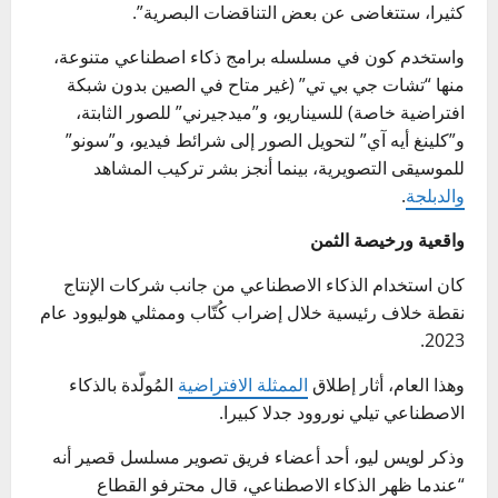
كثيرا، ستتغاضى عن بعض التناقضات البصرية”.
واستخدم كون في مسلسله برامج ذكاء اصطناعي متنوعة،
منها “تشات جي بي تي” (غير متاح في الصين بدون شبكة
افتراضية خاصة) للسيناريو، و”ميدجيرني” للصور الثابتة،
و”كلينغ أيه آي” لتحويل الصور إلى شرائط فيديو، و”سونو”
للموسيقى التصويرية، بينما أنجز بشر تركيب المشاهد
والدبلجة
.
واقعية ورخيصة الثمن
كان استخدام الذكاء الاصطناعي من جانب شركات الإنتاج
نقطة خلاف رئيسية خلال إضراب كُتّاب وممثلي هوليوود عام
2023.
وهذا العام، أثار إطلاق
الممثلة الافتراضية
المُولّدة بالذكاء
الاصطناعي تيلي نوروود جدلا كبيرا.
وذكر لويس ليو، أحد أعضاء فريق تصوير مسلسل قصير أنه
“عندما ظهر الذكاء الاصطناعي، قال محترفو القطاع