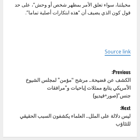
مخيلتنا، سواء تعلق الأمر بمظهر شخص أو وحش”، على حد
قول كون الذي يضيف أن “هذه ابتكارات أصلية تماما”.
Source link
P
Previous:
o
الكشف عن فضيحة.. مرشح “مؤمن” لمجلس الشيوخ
الأمريكي يتابع ممثلات إباحيات و”مرافقات
s
جنس”(صور+فيديو)
t
Next:
ليس دلالة على الملل.. العلماء يكشفون السبب الحقيقي
n
للتثاؤب
a