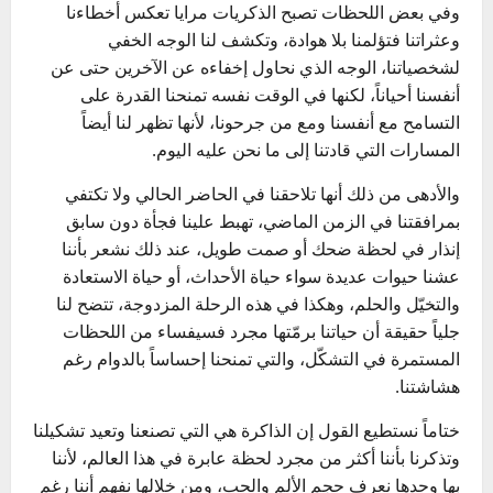
وفي بعض اللحظات تصبح الذكريات مرايا تعكس أخطاءنا
وعثراتنا فتؤلمنا بلا هوادة، وتكشف لنا الوجه الخفي
لشخصياتنا، الوجه الذي نحاول إخفاءه عن الآخرين حتى عن
أنفسنا أحياناً، لكنها في الوقت نفسه تمنحنا القدرة على
التسامح مع أنفسنا ومع من جرحونا، لأنها تظهر لنا أيضاً
المسارات التي قادتنا إلى ما نحن عليه اليوم.
والأدهى من ذلك أنها تلاحقنا في الحاضر الحالي ولا تكتفي
بمرافقتنا في الزمن الماضي، تهبط علينا فجأة دون سابق
إنذار في لحظة ضحك أو صمت طويل، عند ذلك نشعر بأننا
عشنا حيوات عديدة سواء حياة الأحداث، أو حياة الاستعادة
والتخيّل والحلم، وهكذا في هذه الرحلة المزدوجة، تتضح لنا
جلياً حقيقة أن حياتنا برمّتها مجرد فسيفساء من اللحظات
المستمرة في التشكّل، والتي تمنحنا إحساساً بالدوام رغم
هشاشتنا.
ختاماً نستطيع القول إن الذاكرة هي التي تصنعنا وتعيد تشكيلنا
وتذكرنا بأننا أكثر من مجرد لحظة عابرة في هذا العالم، لأننا
بها وحدها نعرف حجم الألم والحب، ومن خلالها نفهم أننا رغم