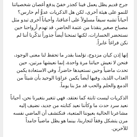
جرح قديم يظل يعمل فينا كجذر خفيّ يدفع أغصان شخصياتنا
للنمو على هيئة أخرى، لكن هل الذكريات عدوٌّ أم حارس؟
أحياناً تشبه سيفاً مسلولاً على أعناقنا، وأحياناً أخرى تبدو مثل
مصباح صغير ينقذنا من عتمة الحاضر، قد تهدم أرواحنا حين
نستحضر الخسارات، لكنها تمنحنا أيضاً جذوراً تذكّرنا أننا لم
نكن فراغاً عابراً.
إنها إذن كيان مزدوج، تؤلمنا بقدر ما تحفظ لنا معنى الوجود،
فنحن لا نعيش حياتنا مرة واحدة، إنما نعيشها مرتين، حين
تحدث ماضياً وحين نستعيدها حاضراً، وفي الاستعادة يكمن
العذاب اللذيذ، وفيها أيضاً يكمن عزاؤنا الوحيد بأن شيئاً من
الدمع والحلم والحب قد مرّ بنا يوماً.
الذكريات ليست ثابتة كما نعتقد، فهي تتغير بتغيرنا نحن، أحياناً
نعيد سرد حدث ما وكأننا نعيد كتابته من جديد، نضيف إليه
مشاعرنا الحالية بعيوننا المتعبة، فنكتشف أن الماضي نفسه
مرن يتشكل وفقاً لتجاربنا، بينما هو يظل ماضياً جامداً
للآخرين.