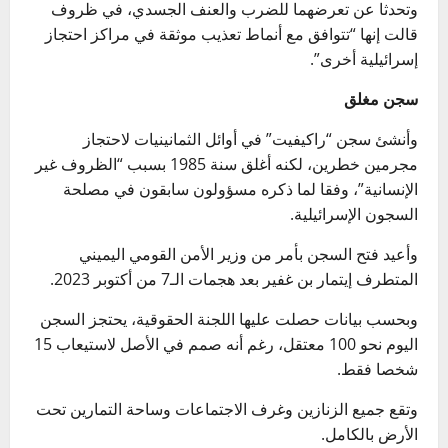
وتحدثا عن تعرضهما للضرب والعنف الجسدي، في ظروف
قالت إنها “تتوافق مع أنماط تعذيب موثقة في مراكز احتجاز
إسرائيلية أخرى”.
سجن مغلق
وأنشئ سجن “
راكيفيت
” في أوائل الثمانينيات لاحتجاز
مجرمين خطرين، لكنه أغلق سنة 1985 بسبب “الظروف غير
الإنسانية”، وفقا لما ذكره مسؤولون سابقون في مصلحة
السجون الإسرائيلية.
وأعيد فتح السجن بأمر من وزير الأمن القومي اليميني
المتطرف إيتمار بن غفير بعد هجمات الـ7 من أكتوبر 2023.
وبحسب بيانات حصلت عليها اللجنة الحقوقية، يحتجز السجن
اليوم نحو 100 معتقل، رغم أنه صمم في الأصل لاستيعاب 15
شخصا فقط.
وتقع جميع الزنازين وغرف الاجتماعات وساحة التمارين تحت
الأرض بالكامل.