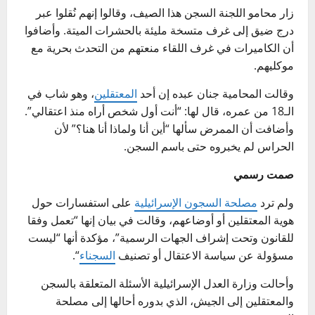
زار محامو اللجنة السجن هذا الصيف، وقالوا إنهم نُقلوا عبر
درج ضيق إلى غرف متسخة مليئة بالحشرات الميتة. وأضافوا
أن الكاميرات في غرف اللقاء منعتهم من التحدث بحرية مع
موكليهم.
وقالت المحامية جنان عبده إن أحد
المعتقلين
، وهو شاب في
الـ18 من عمره، قال لها: “أنت أول شخص أراه منذ اعتقالي”.
وأضافت أن الممرض سألها “أين أنا ولماذا أنا هنا؟” لأن
الحراس لم يخبروه حتى باسم السجن.
صمت رسمي
ولم ترد
مصلحة السجون الإسرائيلية
على استفسارات حول
هوية المعتقلين أو أوضاعهم، وقالت في بيان إنها “تعمل وفقا
للقانون وتحت إشراف الجهات الرسمية”، مؤكدة أنها “ليست
مسؤولة عن سياسة الاعتقال أو تصنيف
السجناء
“.
وأحالت وزارة العدل الإسرائيلية الأسئلة المتعلقة بالسجن
والمعتقلين إلى الجيش، الذي بدوره أحالها إلى مصلحة