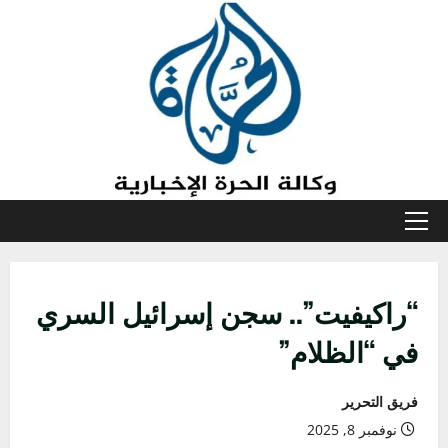
خطي
لى
لمحتوى
القائمة
الأولية
“راكيفيت”.. سجن إسرائيل السري
في “الظلام”
فريق التحرير
نوفمبر 8, 2025