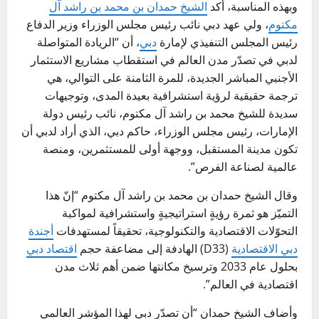
وبهذه المناسبة، أكد
الشيخ حمدان بن محمد بن راشد آل
مكتوم
، ولي عهد دبي نائب رئيس مجلس الوزراء وزير الدفاع
رئيس المجلس التنفيذي لإمارة
دبي
، أن “الريادة المتواصلة
لدبي في تصدّر مدن العالم في استقطاب مشاريع الاستثمار
الأجنبي المباشر الجديدة، للمرة الثامنة على التوالي، هي
ترجمة حقيقية لرؤية استشرافية بعيدة المدى، وتوجيهات
سديدة للشيخ محمد بن راشد آل مكتوم، نائب رئيس دولة
الإمارات، رئيس مجلس الوزراء، حاكم دبي، الذي أراد لدبي أن
تكون مدينة المستقبل، ووجهة أولى للمستثمرين، ومنصة
عالمية لصناعة الفرص”.
وقال الشيخ حمدان بن محمد بن راشد آل مكتوم “إنّ هذا
التميّز هو ثمرة رؤيةٍ استراتيجيةٍ واستشرافية لمواكبة
التحوّلات الاقتصادية والتكنولوجية، تحقيقاً لمستهدفات
أجندة
دبي الاقتصادية
(D33) الهادفة إلى مضاعفة حجم
اقتصاد دبي
بحلول عام 2033 وترسيخ مكانتها ضمن أهم ثلاث مدن
اقتصادية في العالم”.
وأضاف الشيخ حمدان “أن تصدّر دبي لهذا المؤشر العالمي