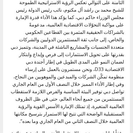
الثامنة على التوالي تعكس الرؤية الاستراتيجية الطموحة
للشيخ محمد بن راشد آل مكتوم، نائب رئيس الدولة رئيس
مجلس الوزراء حاكم دبي، كما يؤكد هذا الأداء قدرة الإمارة
على مواكبة التحوّلات الاقتصادية العالمية، مدعومةً
بالشراكات الحقيقية المثمرة بين القطاعين الحكومي
والخاص، إلى جانب ثقة المستثمرين الدوليين والشركات
متعددة الجنسيات والمشاريع الناشئة في المدينة، وتتميز دبي
بقدرتها على تحويل الاستثمارات إلى فرص وإبداع وابتكار
لضمان النمو على المدى الطويل في إطار أجندة دبي
الاقتصادية D33، ونحن مستمرون بالعمل على إرساء
منظومة تمكّن الشركات والمبدعين والموهوبين من النجاح،
وفي إطار الأداء المميز خلال النصف الأول من العام الجاري
تواصل دبي توفير البيئة المناسبة والفرص اللازمة لاستقطاب
المستثمرين من جميع أنحاء العالم، حتى في ظل الظروف
العالمية المتغيرة، إذ تمتلك الإمارة الأسس القوية والرؤية
المستقبلية الواضحة التي تتيح لها الاستمرار بترسيخ مكانتها
العالمية خلال النصف الثاني من العام الجاري وما بعده”.
وفقاً لبيانات مرصد دبي للاستثمار الأجنبي الصادرة عن دائرة