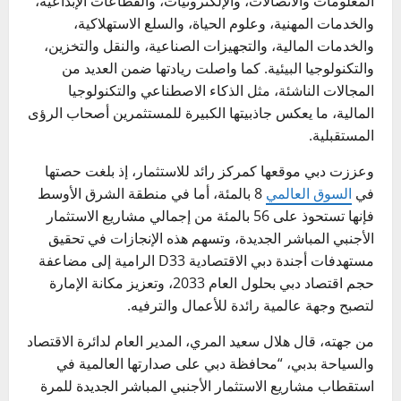
المعلومات والاتصالات، والإلكترونيات، والقطاعات الإبداعية،
والخدمات المهنية، وعلوم الحياة، والسلع الاستهلاكية،
والخدمات المالية، والتجهيزات الصناعية، والنقل والتخزين،
والتكنولوجيا البيئية. كما واصلت ريادتها ضمن العديد من
المجالات الناشئة، مثل الذكاء الاصطناعي والتكنولوجيا
المالية، ما يعكس جاذبيتها الكبيرة للمستثمرين أصحاب الرؤى
المستقبلية.
وعززت دبي موقعها كمركز رائد للاستثمار، إذ بلغت حصتها
في
السوق العالمي
8 بالمئة، أما في منطقة الشرق الأوسط
فإنها تستحوذ على 56 بالمئة من إجمالي مشاريع الاستثمار
الأجنبي المباشر الجديدة، وتسهم هذه الإنجازات في تحقيق
مستهدفات أجندة دبي الاقتصادية D33 الرامية إلى مضاعفة
حجم اقتصاد دبي بحلول العام 2033، وتعزيز مكانة الإمارة
لتصبح وجهة عالمية رائدة للأعمال والترفيه.
من جهته، قال هلال سعيد المري، المدير العام لدائرة الاقتصاد
والسياحة بدبي، “محافظة دبي على صدارتها العالمية في
استقطاب مشاريع الاستثمار الأجنبي المباشر الجديدة للمرة