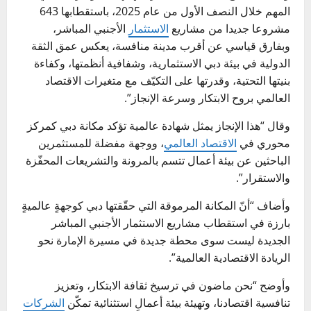
المهم خلال النصف الأول من عام 2025، باستقطابها 643
مشروعا جديدا من مشاريع
الاستثمار
الأجنبي المباشر،
وبفارق قياسي عن أقرب مدينة منافسة، يعكس عمق الثقة
الدولية في بيئة دبي الاستثمارية، وشفافية أنظمتها، وكفاءة
بنيتها التحتية، وقدرتها على التكيّف مع متغيرات الاقتصاد
العالمي بروح الابتكار وسرعة الإنجاز”.
وقال “هذا الإنجاز يمثل شهادة عالمية تؤكد مكانة دبي كمركز
محوري في
الاقتصاد العالمي
، ووجهة مفضلة للمستثمرين
الباحثين عن بيئة أعمال تتسم بالمرونة والتشريعات المحفّزة
والاستقرار”.
وأضاف “أنّ المكانة المرموقة التي حقّقتها دبي كوجهةٍ عالميةٍ
بارزة في استقطاب مشاريع الاستثمار الأجنبي المباشر
الجديدة ليست سوى محطة جديدة في مسيرة الإمارة نحو
الريادة الاقتصادية العالمية”.
وأوضح “نحن ماضون في ترسيخ ثقافة الابتكار، وتعزيز
تنافسية اقتصادنا، وتهيئة بيئة أعمالٍ استثنائية تمكّن
الشركات