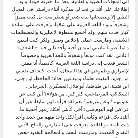
إلى المجالات الطبية والعلمية، وهذا ما اخترته حينها، وأود
إطلاعك على أنك لن تجد لي مذكرة أثناء دراستي في المجال
الطبي إلا وبصفحاتها بيت شعر أو شطر بيت، بل كنت مميزاً
وشغوفاً بمواد اللغة العربية على شحّها، وتعرفت على أساتذة
كبار أفدت منهم، ولم أخضع لسطوة الإنجليزية والمصطلحات
اللاتينية، ومارست عملي بإخلاص وتميز، ولكن كنت أسمع
دائماً أصواتاً تناديني لميدان أحبه وأجد ذاتي فيه. «الشغف»
أعادني، لقد كنت مولعاً وشغوفاً باللغة العربية وخصوصاً
الشعر فعدت إلى دراسة اللغة العربية أكاديمياً، أنا ممتن
لإصراري وطموحي في هذا المجال، أعدت اكتشاف نفسي
من جديد، التقيت بعلماء ومبدعين أفذاذ؛ الجاحظ، ابن جني،
ابن قتيبة، ابن طباطبا، أبو هلال العسكري، الجرجاني،
السكاكي، القرطاجني، كثر كثر.. من هؤلاء؟ أين كنت عن
علومهم؟ وعن غيرهم؟ نعم لقد قرأت لهم سابقاً، غير أن
قراءتي لهم اليوم شيء آخر، كأنني أفكك رموز أحجية ما،
أتلذذ بكل قراءة وكأنني أقرأ لكل واحد منهم من جديد وأجد
ذات المتعة والفائدة، تعرفت على المدارس والنتاج الأدبي
النقدي الحديث، ومارست البحث والمعالجة النقدية -بعض