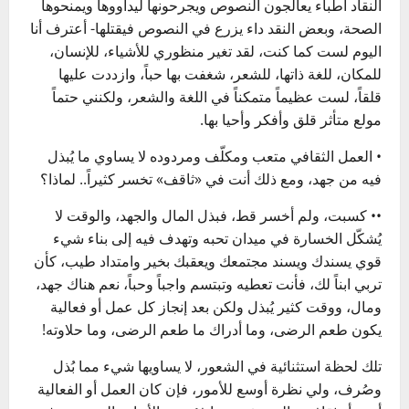
النقاد أطباء يعالجون النصوص ويجرحونها ليداووها ويمنحوها
الصحة، وبعض النقد داء يزرع في النصوص فيقتلها- أعترف أنا
اليوم لست كما كنت، لقد تغير منظوري للأشياء، للإنسان،
للمكان، للغة ذاتها، للشعر، شغفت بها حباً، وازددت عليها
قلقاً، لست عظيماً متمكناً في اللغة والشعر، ولكنني حتماً
مولع متأثر قلق وأفكر وأحيا بها.
• العمل الثقافي متعب ومكلّف ومردوده لا يساوي ما يُبذل
فيه من جهد، ومع ذلك أنت في «ثاقف» تخسر كثيراً.. لماذا؟
•• كسبت، ولم أخسر قط، فبذل المال والجهد، والوقت لا
يُشكّل الخسارة في ميدان تحبه وتهدف فيه إلى بناء شيء
قوي يسندك ويسند مجتمعك ويعقبك بخير وامتداد طيب، كأن
تربي ابناً لك، فأنت تعطيه وتبتسم واجباً وحباً، نعم هناك جهد،
ومال، ووقت كثير يُبذل ولكن بعد إنجاز كل عمل أو فعالية
يكون طعم الرضى، وما أدراك ما طعم الرضى، وما حلاوته!
تلك لحظة استثنائية في الشعور، لا يساويها شيء مما بُذل
وصُرف، ولي نظرة أوسع للأمور، فإن كان العمل أو الفعالية