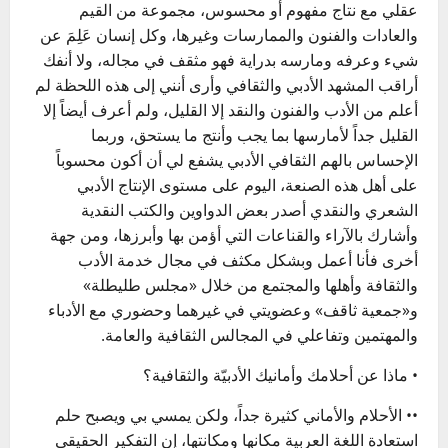
عقلي مع نتاج مفهوم أو محسوس، مجموعة من القيم
والعادات والفنون والممارسات وغيرها، وكل إنسان عَلِمَ عن
شيء وعرفه ومارسه بدراية فهو مثقف في مجاله، ولا أنفك
أراقب المشهد الأدبي والثقافي وأرى أنني إلى هذه اللحظة لم
أعلم من الأدب والفنون والنقد إلا القليل، ولم أعرف أيضاً إلا
القليل جداً لأمارسها بما يجب وأنتج ما يستحق، وربما
الإحساس بالهم الثقافي الأدبي يشفع لي أن أكون محسوباً
على أهل هذه الصنعة، اليوم على مستوى الإنتاج الأدبي
الشعري والنقدي أصدر بعض الدواوين والكتب النقدية
وأشارك بالآراء والقناعات التي أؤمن بها وأبرزها، ومن جهة
أخرى فأنا أعمل وبشكل مكثف في مجال خدمة الأدب
والثقافة وأهلها والمجتمع من خلال «مجلس طليطلة»
و«جمعية ثاقف» وعضويتي في غيرهما وحضوري مع الأدباء
والمهتمين وتفاعلي في المجالس الثقافية والعامة.
• ماذا عن أحلامك وأمانيك الأدبيّة والثقافية؟
•• الأحلام والأماني كثيرة جداً، ولكن يمسي بي ويصبح حلم
استعادة اللغة العربية مكانها ومكانتها، إن التفكير الحقيقي