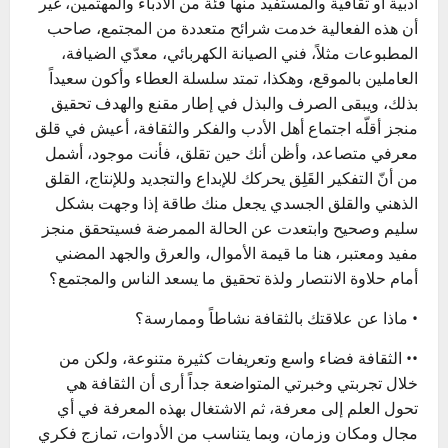
أدبية أو ثقافية والمستفيد منها فئة من الأدباء والمهتمين، غير
أن هذه الفعالية خدمت شرائح متعددة من المجتمع، صاحب
المطبوعات مثلاً، فني الصيانة الكهربائي، معدّي الضيافة،
العاملين بالموقع، وهكذا، تمتد سلسلة العطاء وأكون سعيداً
بذلك، ويبقى الصرف والبذل في إطار مقنع والهدف تحقيق
منجز أقلّه اجتماع أهل الأدب والفكر والثقافة، أعيش في قلق
معرفي متصاعد، وأظن أنك حين تقلق، فأنت موجود، أشمل
من أنّ التفكير القَلِق يحركك للإبداع والتجديد وللإنتاج، القلق
الذهني والقلق الجسدي يجعل منك طاقة إذا وجهت بشكل
سليم وصحيح وابتعدت عن الحالة الممرضة فسيتحقق منجز
مفيد ومعتبر، هنا ما قيمة الأموال، والعرق والجهد المضني
أمام حلاوة الانتصار ولذة تحقيق ما يسعد الناس والمجتمع؟
• ماذا عن علاقتك بالثقافة نشاطاً وممارسة؟
•• الثقافة فضاء واسع وتعريفات كثيرة متنوعة، ولكن من
خلال تجربتي وخبرتي المتواضعة جداً أرى أن الثقافة هي
تحول العلم إلى معرفة، ثم الاشتغال بهذه المعرفة في أي
مجال ومكان وزمان، وبما يتناسب من الأدوات، تمازج فكري