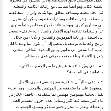
العمل المؤسسي يخلق الاستدامة والأثر المنشود في مسيرة
التنمية ككل، وهو أيضاً يتماشى مع رغباتنا الكامنة والمعلنة
في إيجاد مظلة ومساحة ننطلق منها بثبات واتزان. المحافظة
والمنطقة تزخر بطاقات ومبادرات عظيمة يمكن أن تتحول
إلى مشاريع كبرى، وبوجود قائد طموح ومخلص حتماً سترى
أثراً واستدامة ثقافية لهذه الأفكار والمبادرات، «ثاقف» تسعى
إلى احتضان ورعاية الموهوبين والفنانين والأدباء من خلال
برامج وفعاليات نوعية، بل تذهب إلى أن تكون بيتاً وميداناً لكل
أديب، كما تسعى إلى تطوير وتألق المشهد الثقافي المحلي
وتعزيز الانتماء وبناء مجتمع معرفي قوي ومستدام.
• ما الذي يميّز «ثاقف» عن غيرها من الجمعيات الأدبية
والثقافية في المنطقة؟
•• لا أدعي حالياً أن «ثاقف» مميزة بشيء سوى بالآمال
المعقودة على ما ستحققه من المهتمين والمحبين، وهذا عبء
ثقيل، يجعلنا مهمومين مهتمين بما سنقدمه، «ثاقف» حَجَرٌ في
بناء كبير سبقنا فيه كثير وسيأتي بعدنا آخرون ليستمر العمل
والعطاء، وبقدر ما تنجز وتحقق ستذكر وتتميز، الجمعيات