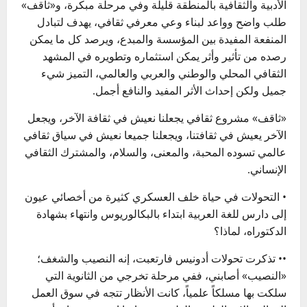
الأدبية والثقافية بالمنطقة قليلة وفي مرحلة مبكرة، و«ثاقف»
طلب واضح وواعد لبناء وعي معرفي ثقافي، يهدف لتبادل
المنفعة المفيدة بين المؤسسة والمبدع، ويرصد كل ما يمكن
رصده من تأثير وأثر يمكن استثماره وتطويره في المشهد
الثقافي المحلي والوطني والعربي والعالمي، التميز شيء
جميل ولكن إحداث الأثر المفيد والنافع أجمل.
«ثاقف» مشروع ثقافي يجعلنا نعيش في ثقافة الآخر، ويجعل
الآخر يعيش في ثقافتنا، ويجعلنا جميعا نعيش في سياق ثقافي
عالمي تسوده المحبة، والمعنى، والسلام، والمشترك الثقافي
الإنساني.
• التحولات في حياة خلف العسكري كثيرة من أخصائي عيون
إلى دارس للغة العربية ابتداء بالبكالوريوس وانتهاء بشهادة
الدكتوراه، لماذا؟
•• تذكرت تحولات أدونيس فارتعبت، إنه النصيب والشغف؛
«النصيب» أصابني، ففي مرحلة تخرجي من الثانوية التي
سلكت بها مسلكاً علمياً، كانت الأنظار تتجه في سوق العمل