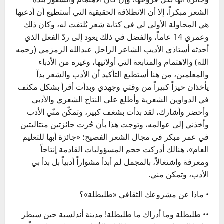
الشعر مبكراً، إلا أن الانطلاقة الحقيقية التي أستطيع أن أدعيها
هي المحاولة الأولى لي في كتابة شعر يُلتفت له، وكان ذلك
وعمري 14 عاماً، والفضل في ذلك يعود إلى ردّ الفعل الذي
أحدثه أستاذي الأديب الشاعر الراحل عبدالله الزمزمي (رحمه
الله) والاهتمام والمتابعة التي أولانيها، وغيره من الأدباء
والمعلمين، من هنا أستطيع التأكيد أن الأدب والشعر بدآ
يأخذان حيزاً كبيراً من وقتي وجهدي وبدأت أقرأ بشكل مكثف
في الدواوين الشعرية وأطلع على النتاج الشعري والأدبي
وأحضر وأشارك، لقد بدأت بشغف كبير، وتمكّن منّي الأدب
وأخذني إلى عوالمه، وتوجت هذا بأن حُزت جائزتين متتاليتين
في عمر مبكر في مجال الشعر الفصيح؛ «جائزة أبها للتعليم
العام»، هنالك أدركت حجم المسؤوليات القادمة إنتاجاً
ومعرفة واشتغالاً، بالمجمل لم أبدأ مشواراً أدبياً بل بدأ بي
الأدب، وتمكن مني.
• ماذا عن مشروعك الثقافي «طليطلة»؟
•• طليطلة وما أدراك ما طليطلة! مدينة أندلسية حين سيطر