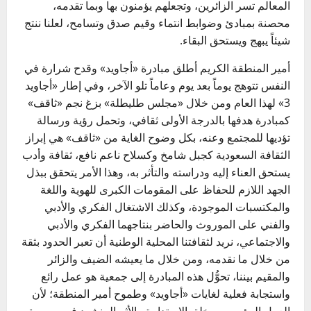
المعالم تسر الزائرين، وتجعلهم يؤمنون بها وبما تقدمه،
محصنة بمبادئ وضوابط انتماء وقيم صدق وتسامح، لعلنا ننتج
شيئاً يبهج ويستحق البقاء.
أمير المنطقة الكريم أطلق مبادرة «أجاويد» وقدح شرارة في
النفس تتوهج يوماً بعد يوم وعاماً تلو الآخر، وفي إطار «أجاويد
3» لهذا العام ومن خلال «مجلس طليطلة» بزغ نجم «ثاقف»
كمبادرة هدفها بالدرجة الأولى ثقافي، وتحمل رؤية ورسالة
تؤديها للمجتمع وعنه، بكل وضوح الغاية من «ثاقف» هي إبراز
الثقافة السعودية كجبل شامخ وكسلاح ناعم نافع، ثقافة وأدب
يستحق العناء إليه ودراسته والتأثر به، وهذا الأمر يتحقق ببذل
الجهد اللازم للحفاظ على المقومات الكبرى للهوية واللغة
والمكتسبات الموجودة، وكذلك الاشتغال الفكري والأدبي
والفني على الموروث والحاضر بنتاجهما الفكري والأدبي
والاجتماعي، نريد لثقافتنا المحلية الوطنية أن تعبر الحدود بثقة
من خلال ما نقدمه، ومن خلال ما يعيشه الضيف والزائر
والمقيم بيننا، تحوُّل هذه المبادرة إلى جمعية هو عمل رائع
واستجابة فعلية لغايات «أجاويد» وطموح أمير المنطقة؛ لأن