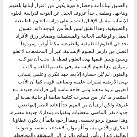
والعميق لبناء أمة وحضارة قوية يكون من اعتزاز أبنائها بلغتهم
ونتاجها، ويقلقني جداً عزوف الجيل عن التوجه لدراسة العلوم
الإنسانية مقابل الإقبال الشديد على دراسة العلوم الطبيعية
والتطبيقية، وهذا القلق ليس نابعاً من التوجه ذاته، فسوق
العمل والوظائف الحالية والمستقبلية ومصادر رزق الأفراد
تجد في العلوم التطبيقية والطبيعية مكاناً أوفر، ومردوداً
أفضل من دارس للعلوم الإنسانية، غير أن المجتمعات لا تعلو
وتسود وتبني قيمها بهذه العلوم فقط، بل يجب أن تتواكب
وتتوازن مع العلوم الإنسانية وفي مقدمتها اللغة والأدب
والفنون، لم تُبْنَ حضارة إلا بعد جهد فكري وعلمي إنساني
يهيئ الأرضية لقفزات علمية وصناعية قوية، كما أن الأدب
العربي ثروة مذهلة وفي حاجة ماسة إلى قراءات جديدة، مع
استثمار ما كان من منجزات كتابية سابقة أو حالية نقدية أو
غيرها، ولكن أرى أن من المهم جداً إعادة النظر إليها بعين
جديدة تقرأ الماضي بمعطيات وتقنيات ومدارك جديدة معتبرة،
وهذا طموح نرجو تحقيقه، ومما أرجوه دائماً أن يكون عطاؤنا
الفكري والأدبي مساوياً أو موازياً لاعتدادنا بأنفسنا وأصواتنا
العالية، لابد أن يأتي السائح والزائر إلى المنطقة والمحافظة