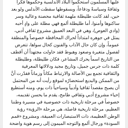
عليها المسلمون استحكموا البلاد الأندلسية وحكموها فكراً
وثقافةً وسياسةً ودفاعاً، وبسقوطها سقطت الأندلس ولو بعد
حين، لقد كانت طليطلة ملهمة ثقافية محصنة وعالية وسر
ساكنوها وأمنوا، أما طليطلة ألمع فهي مطلة على وادٍ أحبه
(وادي العوص)، وهي في البعد العميق مشروع ثقافي أدبي،
يمثل في جوهره امتداداً لحراك المحافظة خصوصاً والمنطقة
عموماً، وإن كان حال الآداب والفنون كحال سواها، تتعرض
لفصول متغيرة وصعود وهبوط فقد حاولت مجتهداً أن أقطف
من التاريخ اسماً يحرك المشاعر، فكان طليطلة، وطليطلة
كلمة ذات جرس جميل، وتاريخ مجيد ودلالاتها المعرفية
والثقافية تجمع بين الأصالة والارتباط مكاناً وزماناً فقدّرت أنَّ
من الممكن والبديع استحضارُه لموقع رأيت أنه من المحتمل
أن يصبح مقصداً ثقافيا وأدبياً وسياحياً ذات يوم، ومنه أستطيع
إحياء مشروع أدبي وثقافي طامح، يقدم ما يحسن تقديمه،
خصوصاً في مرحلة تاريخية ذات خصوصية في مسيرة وطننا
العظيم، مرحلة تاريخية فاصلة، هي مرحلة «الرؤية» رؤية
الوطن العظيمة، ذات الاستبصارات العميقة، ومشروع «قمم
السودة» ورجال ألمع والتوجه الميمون إلى رسم هوية واضحة