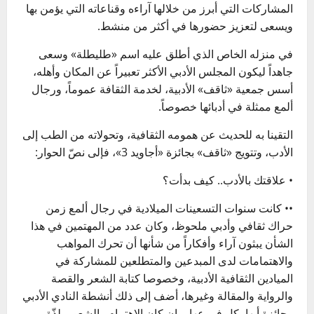
المشاركات التي أبرز من خلالها آراءه وقناعاته التي يؤمن بها
ويسعى لتعزيز حضورها في أكثر من منشط.
في منزله الخاص الذي أطلق عليه اسم «طليطلة» وسعى
جاهداً ليكون المجلس الأدبي الأكثر تعبيراً عن المكان وأهله،
أسس جمعية «ثاقف» الأدبية، لخدمة الثقافة عموماً، ورجال
ألمع ممثلة في أدبائها خصوصاً.
التقينا به للحديث عن همومه الثقافية، وتحولاته من الطب إلى
الأدب، وتتويج «ثاقف» بجائزة «أجاويد 3»، فإلى نصّ الحوار:
• علاقتك بالأدب.. كيف بدأت؟
•• كانت سنوات التسعينات الميلادية في رجال ألمع زمن
حراك ثقافي وأدبي ملحوظ، وكان عدد من المهتمين في هذا
الشأن يبثون آراء وأفكاراً من شأنها أن تحرك المواهب
والاهتمامات لدى المبدعين والمتطلعين للمشاركة في
الميادين الثقافية الأدبية، وخصوصا كتابة الشعر والقصة
والرواية والمقالة وغيرها، أضف إلى ذلك أنشطة النادي الأدبي
وجائزة أبها بكل فروعها، وإن كان الاهتمام والشعور بلذّة