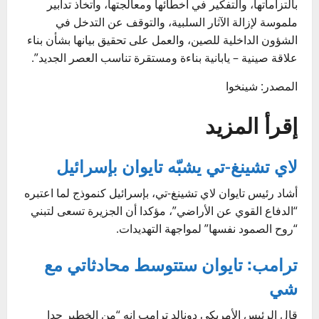
بالتزاماتها، والتفكير في أخطائها ومعالجتها، واتخاذ تدابير
ملموسة لإزالة الآثار السلبية، والتوقف عن التدخل في
الشؤون الداخلية للصين، والعمل على تحقيق بيانها بشأن بناء
علاقة صينية – يابانية بناءة ومستقرة تناسب العصر الجديد”.
المصدر: شينخوا
إقرأ المزيد
لاي تشينغ-تي يشبّه تايوان بإسرائيل
أشاد رئيس تايوان لاي تشينغ-تي، بإسرائيل كنموذج لما اعتبره
“الدفاع القوي عن الأراضي”، مؤكدا أن الجزيرة تسعى لتبني
“روح الصمود نفسها” لمواجهة التهديدات.
ترامب: تايوان ستتوسط محادثاتي مع
شي
قال الرئيس الأمريكي دونالد ترامب إنه “من الخطير جدا