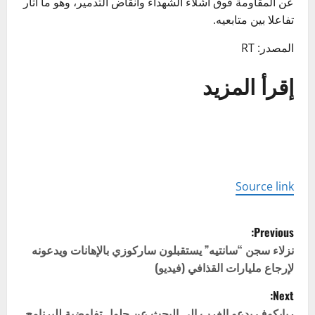
عن المقاومة فوق أشلاء الشهداء وأنقاض التدمير، وهو ما أثار
تفاعلا بين متابعيه.
المصدر: RT
إقرأ المزيد
Source link
P
Previous:
o
نزلاء سجن “سانتيه” يستقبلون ساركوزي بالإهانات ويدعونه
لإرجاع مليارات القذافي (فيديو)
s
Next:
ريابكوف يدعو الغرب إلى البحث عن حلول تفاوضية للبرنامج