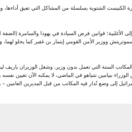
رة الكنيست الشتوية بسلسلة من المشاكل التي تعيق أداءها، وغا
لى الأغلبية؛ قوانين فرض السيادة في يهودا والسامرة (الضفة
موتريتش ووزير الأمن القومي إيتمار بن غفير كما يحلو لهما،
 المكاتب الستة التي تعمل بدون وزير. وشغل الوزيران ياريف ل
س الوزراء بنيامين نتنياهو في الماضي، لا يمكنه الآن تعيين ن
ائيل إلى وضع تُدار فيه المكاتب من قبل المديرين العامين – و
اجتماعية والصحة – لكن تعيينه لم يصل إلى موافقة الكنيست ب
ائم لليفين في وزارات الداخلية، الأديان، العمل والقدس فلم تت