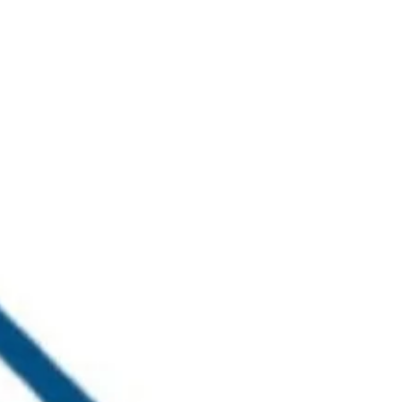
خطي
لى
لمحتوى