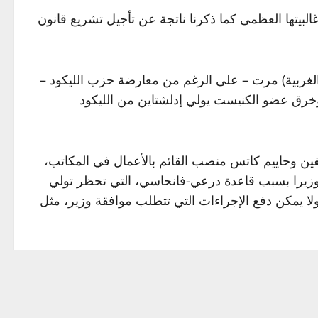
لبيتها العظمى كما ذكرنا ناتجة عن تأجيل تشريع قانون
 الغربية) مرت – على الرغم من معارضة حزب الليكود –
 وخرق عضو الكنيست يولي إدلشتاين من الليكود
يفين وحاييم كاتس منصب القائم بالأعمال في المكاتب،
فسه وزيرا بسبب قاعدة درعي-فانحاسي، التي تحظر تولي
لا يمكن دفع الإجراءات التي تتطلب موافقة وزير، مثل
سبب عدم وجود أغلبية في أعقاب مقاطعة المتدينين
م المصادقة عليه حتى في الحكومة.