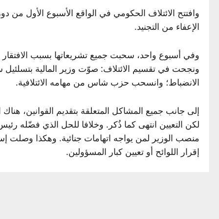
وافتتح الائتلاف الحكومي في الواقع الأسبوع الأول من دو
الإعفاء من التجنيد.
وفي أسبوع واحد، سحبت جميع تشريعاتها بسبب الافتقار إ
ونجحت في تقسيم الائتلاف: صوّت وزير المالية بتسلئيل س
الانضباط؛ وانسحب حزب شاس من مهامه الائتلافية.
إلى جانب جميع المشاكل المتعلقة بتقديم القوانين، هناك
لكن التعيين انتهى كما ذُكر. وخلافا للحل الذي فضّله رئي
منصب الوزير لمن يواجه اتهامات جنائية. وهكذا وصلت إسر
إقرار اللوائح أو تعيين كبار المسؤولين.
وعيّنت الحكومة كاتس كتعيين دائم في وزارتي الرعاية ال
المتشددين، الذين لا يصوتون مع الائتلاف. أما التعيين الد