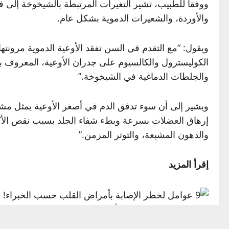
ووفقا للطبيب، تشير التغيرات المرتبطة بالشيخوخة إلى ف
والأوردة، والشعيرات الدموية بشكل عام.
ويقول: “مع التقدم في السن تفقد الأوعية الدموية مرونتها
الكوليسترول والكالسيوم على جدران الأوعية، المعروف بتص
والجلطات الدماغية في الشيخوخة.”
ويشير إلى أن سوء تدفق الدم في أصغر الأوعية يمثل مشك
إرهاق العضلات بسرعة وبطء شفاء الجلد بسبب نقص الأكسج
والدهون المشبعة، والتوتر المزمن.”
إقرأ المزيد
ورغم ذلك، يؤكد الطبيب أن التقدم في العمر لا يعني حتمي
ممارسة النشاط البدني بانتظام واتباع نظام غذائي متوا