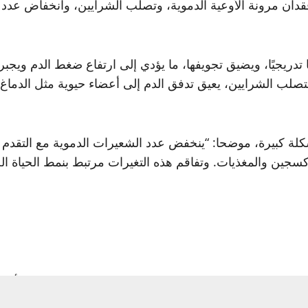
قدان مرونة الأوعية الدموية، وتصلب الشرايين، وانخفاض عدد ا
 تدريجيًا، ويضيق تجويفها، ما يؤدي إلى ارتفاع ضغط الدم ويجب
لب الشرايين، يعيق تدفق الدم إلى أعضاء حيوية مثل الدماغ وا
لة كبيرة، موضحا: “ينخفض عدد الشعيرات الدموية مع التقدم ف
ين والمغذيات. وتفاقم هذه التغيرات مرتبط بنمط الحياة الخ
ة المشاكل القلبية، فهناك طرق فعالة للحفاظ على صحة الأوعية
زن، ومراقبة ضغط الدم ومستوى الكوليسترول والسكر في الدم. 