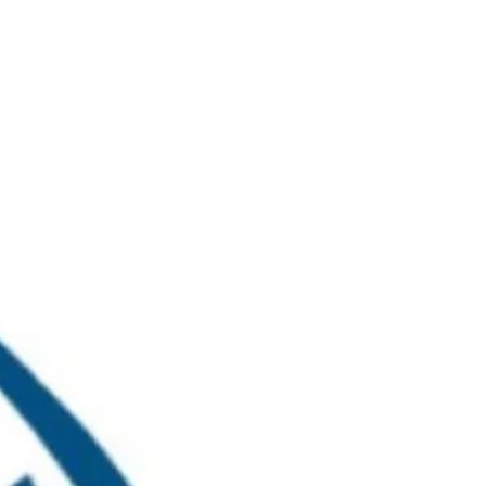
خطي
لى
لمحتوى