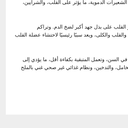
لشعيرات الدموية، ما يؤثر على القلب، والشرايين،
ر القلب على بذل جهد أكبر لضخ الدم. وتراكم
لقلب والكلى، ويعد سببًا رئيسيًا لاحتشاء عضلة القلب
ي السن، وتعمل المتبقية بكفاءة أقل، ما يؤدي إلى
امل، والتدخين، ونظام غذائي غير صحي غني بالملح
 الدموية وإبطاء الشيخوخة. ويقول: “المفتاح هو
تساعد الفحوصات الدورية واتباع تعليمات الطبيب على