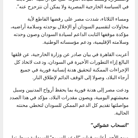
في السياسة الخارجية المصرية ولا يمكن أن نتزحزح عنه”.
ومساء الثلاثاء، شددت مصر على رفضها القاطع لأية
محاولات لتقسيم السودان أو الإخلال بوحدته وسلامة أراضيه،
مؤكدة موقفها الثابت الداعم لسيادة السودان وصون وحدته
وسلامته الإقليمية، ودعم مؤسساته الوطنية.
أعربت القاهرة في بيان صادر عن وزارة الخارجية، عن قلقها
البالغ إزاء التطورات الأخيرة في السودان، ودعت لاتخاذ كل
الإجراءات الممكنة لتحقيق هدنة إنسانية فورية في جميع
أرجاء البلاد، وصولا إلى الوقف الدائم لإطلاق النار.
ودعت مصر إلى هدنة فورية بما يحفظ أرواح المدنيين وسبل
معيشتهم اليومية، ويصون مقدرات البلاد، مؤكد في هذا الصدد
مواصلتها تقديم كل الدعم الممكن للسودان لتخطي محنته
الحالية.
“انسحاب عشوائي”
ويوم الأحد، أعلنت قوات “الدعم السريع” السودانية سيطرتها