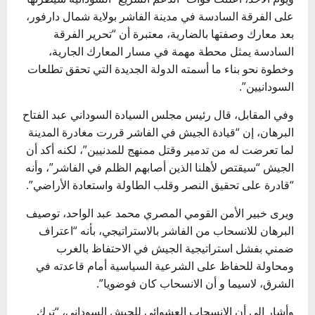
على الفرقة السادسة في مدينة الفاشر بولاية شمال دارفور،
بعد معارك وصفتها بالضارية، معتبرة أن “تحرير الفرقة
السادسة يمثل محطة مهمة في مسار المعارك الجارية،
وخطوة نحو بناء ما أسمته الدولة الجديدة التي تحقق تطلعات
السودانيين”.
وفي المقابل، قال رئيس مجلس السيادة السوداني عبد الفتاح
البرهان، إن “قيادة الجيش في الفاشر قررت مغادرة المدينة
لما تعرضت له من تدمير وقتل ممنهج للمدنيين”، لكنه أكد أن
الجيش “سيقتص لأهلنا الذين أصابهم الظلم في الفاشر”، وأنه
“قادرة على تحقيق النصر وقلب الطاولة واستعادة الأراضي”.
ويرى خبير الأمن القومي المصري محمد عبد الواحد، توصيف
البرهان للانسحاب من الفاشر بالاستراتيجي، بأنه “اعتراف
ضمني بفشل استراتيجية الجيش في الاحتفاظ بالغرب
ومحاولة للحفاظ على الشرعية السياسية أمام قاعدته في
الشرق، لاسيما و أن الانسحاب كان فوضويا”.
وأشار إلى أن الانسحاب العشوائي للجيش السوداني، “ترك