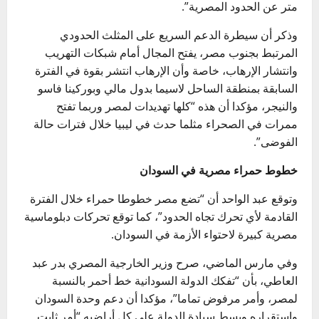
متر عن الحدود المصرية”.
وذكر أن سيطرة الدعم السريع على المثلث الحدودي
المرتبط بجنوب مصر، يفتح المجال أمام شبكات التهريب
وانتشار الإرهاب، خاصة وأن الإرهاب انتشر بقوة في الفترة
السابقة بمنطقة الساحل لاسيما بدول مالي وبوركينا فاسو
والنيجر، مؤكدا أن هذه “كلها تهديدات لمصر وربما تفتح
ممرات في الصحراء مثلما حدث في ليبيا خلال فترات حالة
الفوضى”.
خطوط حمراء مصرية في السودان
وتوقع عبد الواحد أن “تضع مصر خطوطا حمراء خلال الفترة
القادمة لأي تحرك تجاه الحدود”، كما توقع تحركات دبلوماسية
مصرية كبيرة لاحتواء الأزمة في السودان.
وفي مارس الماضي، صرح وزير الخارجية المصري بدر عبد
العاطي، بأن “تفكك الدولة السودانية خط أحمر بالنسبة
لمصر، وأمر مرفوض تماما”، مؤكدا أن دعم وحدة السودان
واستقراره وبسط سيادة الدولة على كل أراضيه “أمر ثابت