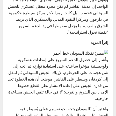
الواحد، إن مدينة الفاشر لم تكن مجرد معقل عسكري للجيش
السوداني فحسب، بل كانت رمزا لآخر مركز سيطرة حكومية
في دارفور، ومركزا للنفوذ المدني والعسكري الذي يربط
الشرق بالغرب، ما يجعل سقوطها في يد الدعم السريع
“نقطة تحول استراتيجية”.
إقرأ المزيد
وأشار إلى حصول الدعم السريع على إمدادات عسكرية
ولوجيستية مؤخرا ساعدته على استعادة توازنه ثم اتجه إلى
شن هجمات على الخرطوم، لإرباك الجيش السوداني ثم انتقل
إلى كردفان وسيطر على الفاشر، موضحا أن هذه الخطوة تحد
من قدرة الجيش على إعادة الانتشار نظرا لقطع خطوط
الإمداد بين الشرق والغرب؛ ‘لا في حالة تلقي الجيش مساعدة
خارجية.
واعتبر أن “السودان يتجه نحو تقسيم فعلي يُسيطر فيه
الجيش علي الشمال والشرق، ويسيطر الدعم السريع على