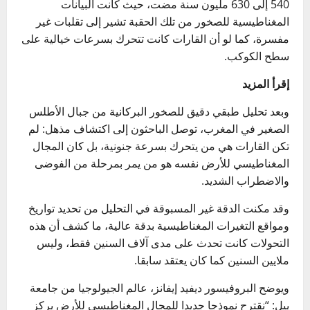
540 إلى 630 مليون سنة مضت، حيث كانت البيانات
المغناطيسية للصخور من تلك الحقبة تشير إلى تقلبات غير
مفسرة، كما لو أن القارات كانت تتحرك بسرعات خيالية على
سطح الكوكب.
إقرأ المزيد
وبعد تحليل طبقي دقيق للصخور البركانية من جبال الأطلس
الصغير في المغرب، توصل الباحثون إلى اكتشاف مذهل: لم
تكن القارات هي من يتحرك بسرعة جنونية، بل كان المجال
المغناطيسي للأرض نفسه هو من يمر بمرحلة من الفوضى
والاضطراب الشديد.
وقد مكنت الدقة غير المسبوقة في التحليل من تحديد تواريخ
ومواقع التغيرات المغناطيسية بدقة عالية، ما كشف أن هذه
التحولات كانت تحدث على مدى آلاف السنين فقط، وليس
ملايين السنين كما كان يعتقد سابقا.
ويوضح البروفيسور ديفيد إيفانز، عالم الجيولوجيا من جامعة
ييل: “نقترح نموذجا جديدا للمجال المغناطيسي للأرض يركز