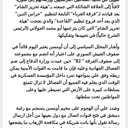
لافتاً إلى العلاقة الشائكة التي جمعته بـ”هيئة تحرير الشام”
بعد قيادته لـ”فرقة الغرباء” التابعة لتنظيم “حراس الدين”
الذي يعد أحد فروع تنظيم “القاعدة” والذي نجحت “هيئة
تحرير الشام” التي كان يتزعمها أبو محمد الجولاني (الرئيس
الشرع حالياً) في تحييدها وتفكيكها.
وأشار المحلل السياسي إلى أن أومسن يعتبر اليوم قائداً في
صفوف الجيش السوري على اعتبار أنه انضم مع مجموعته
إلى صفوف الفرقة ” 82″ حين عمدت وزارة الدفاع إلى ضم
الفصائل الجهادية وعليه فإن ما قامت به القوات الأمنية يمكن
ربطه وفق علي بمواجهة تمرد داخل المؤسسة العسكرية في
الوقت الذي يعلم فيه الجميع أن الفصائل لا تزال تتمتع
بسلطات كبيرة على الأرض التي تسيطر عليها وعلى
المواطنين تحت سلطتها.
وشدد علي أن الهجوم على مخيم أومسن ينسجم مع رغبة
دمشق في فتح قنوات اتصال مع دول بعينها من أجل ارسال
رسالة تقول بأنها باتت شريكة في مكافحة الإرهاب ما يشجعها