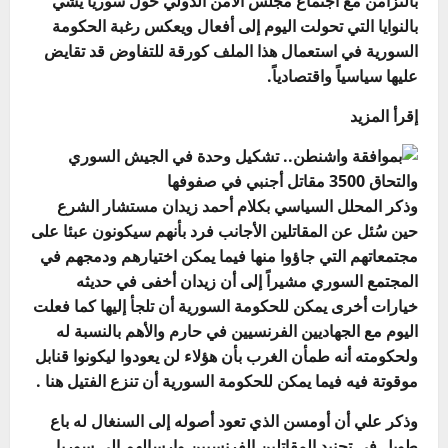
بالتزامن مع اجتماع مجلس الأمن الدولي حول سوريا يشي
بالنوايا التي تحولت اليوم إلى أفعال ويعكس رغبة الحكومة
السورية في استعمال هذا الملف كورقة للتفاوض قد تقايض
عليها سياسياً واقتصادياً.
إقرأ المزيد
وذكر المحلل السياسي بكلام أحمد زيدان مستشار الشرع
حين سُئل عن المقاتلين الأجانب فرد بأنهم سيكونون عبئا على
مجتمعاتهم التي جاؤوا منها فيما يمكن اختيارهم ودمجهم في
المجتمع السوري مشيراً إلى أن زيدان أخفى في حديثه
خيارات أخرى يمكن للحكومة السورية أن تلجأ إليها كما فعلت
اليوم مع الجهاديين الفرنسيين في حارم والأهم بالنسبة له
ولحكومته أنه طمأن الغرب بأن هؤلاء لن يعودوا ليكونوا قنابل
موقوتة فيه فيما يمكن للحكومة السورية أن تنزع الفتيل هنا .
وذكر علي أن أومسن الذي تعود أصوله إلى السنغال له باع
طويل في تجنيد المقاتلين الفرنسيين وإرسالهم إلى سوريا