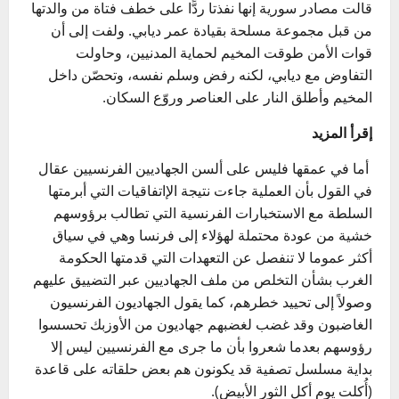
قالت مصادر سورية إنها نفذتا ردًّا على خطف فتاة من والدتها
من قبل مجموعة مسلحة بقيادة عمر ديابي. ولفت إلى أن
قوات الأمن طوقت المخيم لحماية المدنيين، وحاولت
التفاوض مع ديابي، لكنه رفض وسلم نفسه، وتحصّن داخل
المخيم وأطلق النار على العناصر وروّع السكان.
إقرأ المزيد
أما في عمقها فليس على ألسن الجهاديين الفرنسيين عقال
في القول بأن العملية جاءت نتيجة الإاتفاقيات التي أبرمتها
السلطة مع الاستخبارات الفرنسية التي تطالب برؤوسهم
خشية من عودة محتملة لهؤلاء إلى فرنسا وهي في سياق
أكثر عموما لا تنفصل عن التعهدات التي قدمتها الحكومة
الغرب بشأن التخلص من ملف الجهاديين عبر التضييق عليهم
وصولاً إلى تحييد خطرهم، كما يقول الجهاديون الفرنسيون
الغاضبون وقد غضب لغضبهم جهاديون من الأوزبك تحسسوا
رؤوسهم بعدما شعروا بأن ما جرى مع الفرنسيين ليس إلا
بداية مسلسل تصفية قد يكونون هم بعض حلقاته على قاعدة
(أُكلت يوم أكل الثور الأبيض).