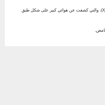
وحصلت شركة “هاي إيرث أوربيت روبوتيكس” (HEO) على صور نادرة للقمر الصناعي الصيني “شينغيشو يانزينغ-7” (XJY-7)، والتي كشفت عن هوائي كبير على شكل طبق
للأقمار الصناعية في كشف أسرار المركبات الفضائية.
بر 2020 ضمن الرحلة الافتتاحية لصاروخ “لونغ مارش 8” الصيني. وصنف وقتها على أنه قمر مخصص لاختبار تكنولوجيا جديدة
الجوي للأرض في 16 أكتوبر فوق منطقة تينيريفي في جزر الكناري، كما رصده خبير تتبع الأقمار الصناعية ماركو
عة وبطيئة ومتفتتة من الجنوب إلى الشمال عبر