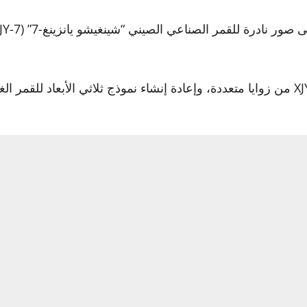
وجيا الفضائية الصينية فقط، بل تبرز أيضا دور التصوير البيني 
يذكر أن القمر الصناعي XJY-7 أُطلق في ديسم
وانتهت مهمة القمر الصناعي بشكل دراماتيكي عندما دخل الغلاف 
صف لانغبروك المشهد في منشور مدونة: “تحركت كرة نارية ساط
 زلزالية في تينيريفي”.