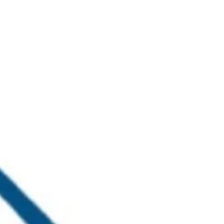
خطي
لى
لمحتوى