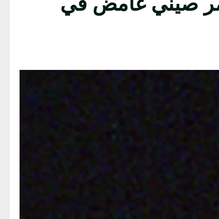
مر صيني غامض في