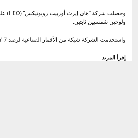
ولوحين شمسيين ثابتين.
واستخدمت الشركة شبكة من الأقمار الصناعية لرصد XJY-7 من زوايا متعددة، وإعادة إنشاء نموذج ثلاثي الأبعاد للقمر الغامض.
إقرأ المزيد
ولا تقدم هذه الصور نظرة ثاقبة عن التطور السريع للتكنول
طورتها شركة علوم وتكنولوجيا الفضاء الصينية (CASC)، لكن هدفه الحقيقي بقي مجهولا.
لانغبروك الذي حدد الجسم بناء على مساره المداري. وو
السماء، ورافقتها أصوات دوي صوتي سجلت في عدة محطات