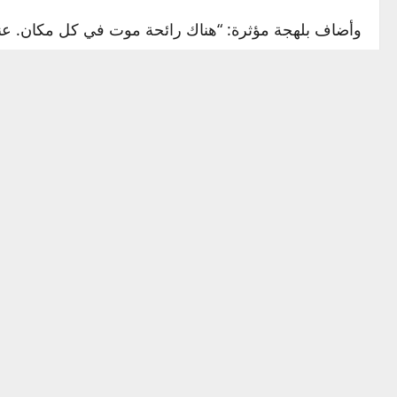
وأضاف بلهجة مؤثرة: “هناك رائحة موت في كل مكان. عندما
وأكد
بطريرك القدس
أن الفاتيكان يتابع الوضع في غزة بش
كما أشار بيتسابالا إلى أن تقلص عدد المسيحيين يمتد إل
وخصوصا من القدس. اليوم لا يتجاوز عدد المسيحيين في القدس 10 آلاف، وهذا العدد بات رمزي
وأرجع ذلك إلى الصعوبات الحياتية المتزايدة، قائلا: “ا
وفي سياق متصل، دان البطريرك الاعتداءات المستمرة للم
الانتهاكات تستهدف قضم الأراضي وجعل حياة الفلسطينيين
دعوة لوقف الدمار وبناء المستقبل
وفي ختام حديثه، دعا بيتسابالا إلى طي صفحة الحرب والبد