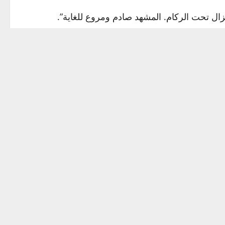
ال تحت الركام. المشهد صادم ومروع للغاية”.
ي التواصل مع أبراشية غزة.
ين هاجروا ليس فقط من غزة، بل من الضفة أيضا،
رون شأنهم شأن باقي الفلسطينيين في الأراضي المقدسة”.
ما نشاهده في القرى المختلطة وغير المسيحية. هذه
فالفلسطينيون لن يغادروا بهذه الطريقة”.
ن من الحرب كانا مدمرين وغير مبررين. كل جهد يهدف إلى