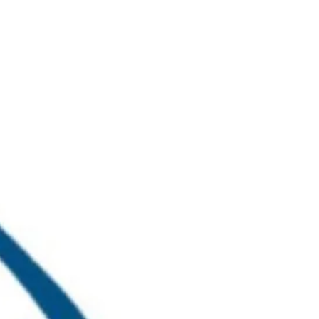
خطي
لى
لمحتوى