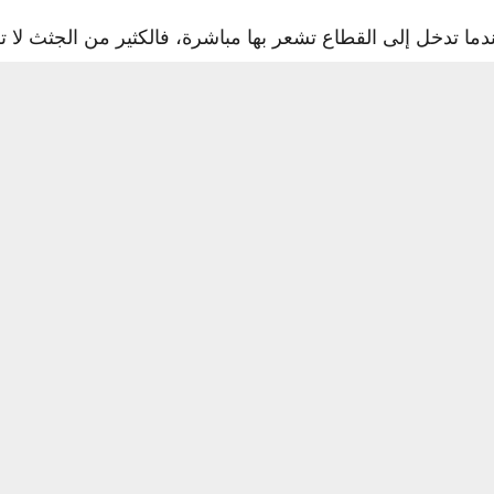
 تدخل إلى القطاع تشعر بها مباشرة، فالكثير من الجثث لا تز
كل دائم، مشيرا إلى أن البابا يواصل النهج الذي اتبعه سلفه ف
ى الضفة الغربية المحتلة والقدس، موضحا: “الكثير من المسيحي
ا لا أكثر”.
لمسيحيون الفلسطينيون والعرب يواجهون تهميشا وإهمالا، ويتضر
ستوطنين على الفلسطينيين، قائلا: “نطاق الاعتداءات مشابه ل
 أكثر صعوبة لدفعهم إلى الرحيل، لكن هذه المحاولات ستفشل، 
ء في إعادة الحياة الطبيعية إلى غزة، قائلا: “العامان الأخيرا