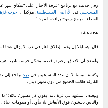
وفي حديث مع برنامج “غرفة الأخبار” على “سكاي نيوز ع
المسيحيين
في
الأراضي الفلسطينية
، مؤكدا أن
حرب غزة
القطاع “مروع ويفوح برائحة الموت”.
هدنة هشة
قال بيتسابالا إن وقف إطلاق النار في غزة لا يزال هشا للغ
وأوضح أن الاتفاق، رغم نواقصه، يشكل فرصة نادرة لتثبيت 
وكشف بيتسابالا أن عدد المسيحيين في
غزة
الكارثة طالت الجميع من دون تمييز ديني.
ووصف المشهد في غزة بأنه “يفوق كل تصور”، قائلا: “ما
والناس يعيشون فوق الأنقاض بلا مأوى أو مقومات حياة”.