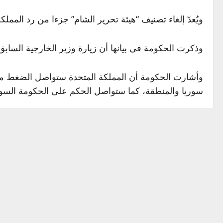
ويُعدّ إلغاء تصنيف “هيئة تحرير الشام” جزءا من رد المم
وذكرت الحكومة في بيانها أن زيارة وزير الخارجية السابق 
وأشارت الحكومة أن المملكة المتحدة ستواصل الضغط من 
سوريا والمنطقة، كما ستواصل الحكم على الحكومة السورية ا
وأُدرجت “هيئة تحرير الشام” في الأصل كاسم مستعار لتنظيم 
ووفق الحكومة البريطانية لا يزال تنظيم “داعش” يُشكل ته
وفي السياق، أكدت الحكومة أن إلغاء تصنيف “هيئة تحرير 
المملكة المتحدة.
كما سيدعم الإلغاء أيضا التعاون الوثيق مع سوريا للقضاء ع