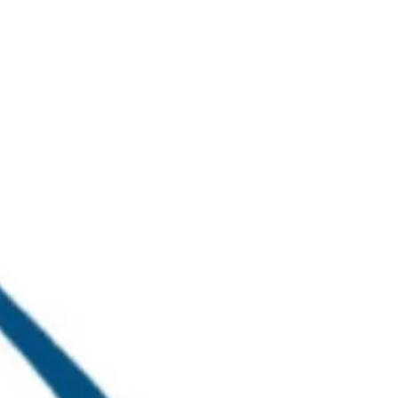
خطي
لى
لمحتوى